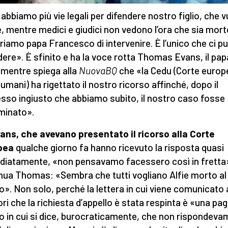
abbiamo più vie legali per difendere nostro figlio, che v
e, mentre medici e giudici non vedono l’ora che sia mort
riamo papa Francesco di intervenire. È l’unico che ci p
dere». È sfinito e ha la voce rotta Thomas Evans, il pap
, mentre spiega alla
NuovaBQ
che «la Cedu (Corte europ
i umani) ha rigettato il nostro ricorso affinché, dopo il
sso ingiusto che abbiamo subito, il nostro caso fosse
minato».
vans, che avevano presentato il ricorso alla Corte
pea
qualche giorno fa hanno ricevuto la risposta quasi
iatamente, «non pensavamo facessero così in fretta
nua Thomas: «Sembra che tutti vogliano Alfie morto al 
o». Non solo, perché la lettera in cui viene comunicato 
ori che la richiesta d’appello è stata respinta è «una pag
 in cui si dice, burocraticamente, che non rispondeva