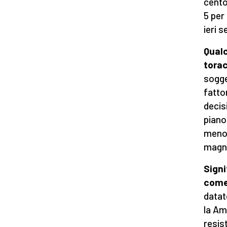
cento
5 per
ieri 
Qualc
torac
sogge
fatto
decisi
piano
meno 
magne
Signi
come
datat
la Amo
resist