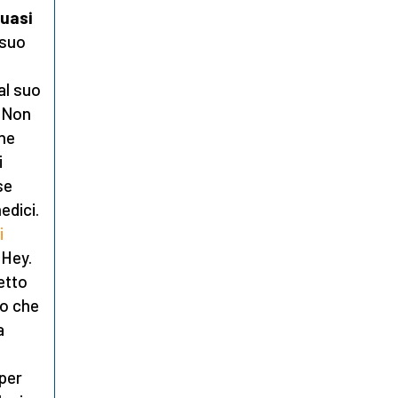
uasi
 suo
al suo
? Non
che
i
se
edici.
i
 Hey.
etto
lo che
a
 per