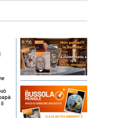
a
he
può
 papà
il