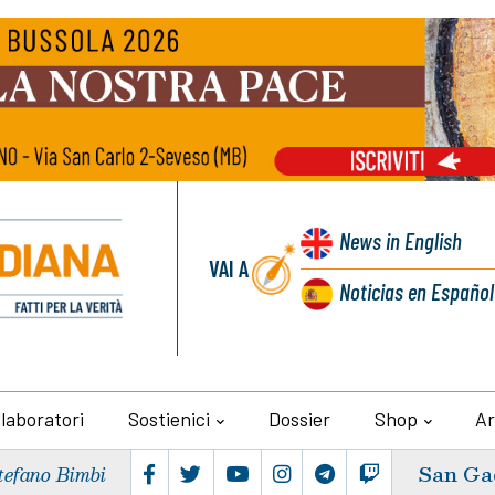
News
in English
VAI A
Noticias
en Español
llaboratori
Sostienici
Dossier
Shop
Ar
San Ga
tefano Bimbi