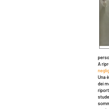
perso
A rip
neglig
Una è
dei m
ripor
stude
sommi