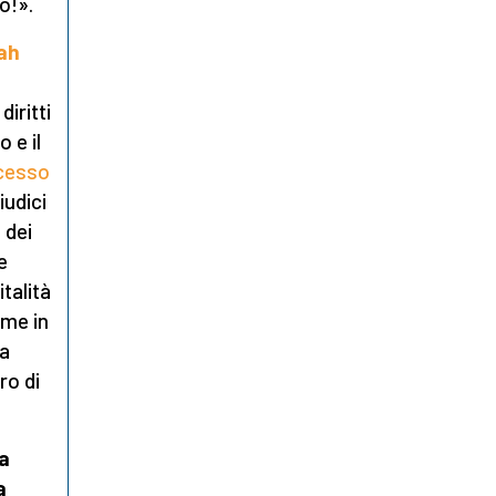
o!».
iah
iritti
o e il
cesso
iudici
 dei
e
talità
ume in
ha
ro di
ha
a