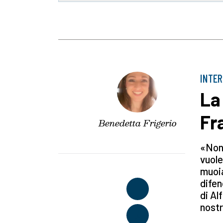
INTER
La
Fr
Benedetta Frigerio
«Non 
vuole
muoia
difen
di Al
nostr