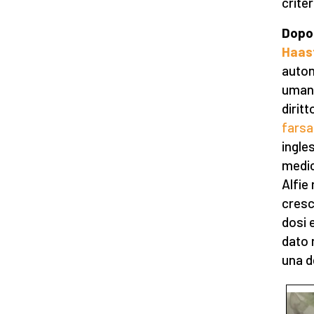
crite
Dopo 
Haas
auton
umani,
diritt
farsa
ingle
medici
Alfie
cresc
dosi 
dato 
una d