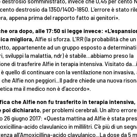
 destrosio somministrato, invece che 0,45 per cento N
 cento destrosio da 1350/1400-1850. L’errore è stato ri
sera, appena prima del rapporto fatto ai genitori».
he ora dopo, alle 17:50 si legge invece: «L’espansi
ica migliora,
Alfie si sforza. L’RR (la probabilità che un
tto, appartenente ad un gruppo esposto a determinati
ri, sviluppi la malattia, ndr) è stabile…abbiamo preso la
one di trasferire Alfie in terapia intensiva. Visitato da…i
 è quello di continuare con la ventilazione non invasiva,
che Alfie non peggiori...Il padre chiede una nuova riso
tica ma il medico non è d’accordo».
fica che Alfie non fu trasferito in terapia intensiva,
 poi dichiarato
, per problemi cerebrali. Un altro errore
o 26 giugno 2017: «Questa mattina ad Alfie è stata pres
xicillina-acido clavulanico in millilitri. C’è più di un segn
enza all’Amoxicillina-acido clavulanico...La dose da 5 mill