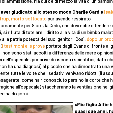
ri di ammissione. Ma qui c’è di mezzo la vita di un bambin
aver giudicato allo stesso modo Charlie Gard e
Isa
trup
, morto soffocato
pur avendo respirato
omamente per 8 ore, la Cedu, che dovrebbe difendere i d
 si rifiuta di tutelare il diritto alla vita di un bimbo malat
o alla patria potestà dei suoi genitori. Così,
dopo un pro
(
i testimoni e le prove
portate dagli Evans di fronte ai g
si non sono stati accolti a differenza delle mere opinioni
 dell’ospedale, pur prive di riscontri scientifici, dato ch
 non ha una diagnosi) al piccolo che ha dimostrato una vi
ente tutte le volte che i sedativi venivano ridotti (li ass
esagerate, come ha riconosciuto persino la corte che 
ragione all’ospedale) staccheranno la ventilazione nel gi
ecina di giorni.
«Mio figlio Alfie 
quasi due anni, h