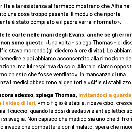
ritta e la resistenza al farmaco mostrano che Alfie ha
uto una dose troppo pesante. Il modulo che riporta
idente è stato compilato e il padre verrà informato».
e le carte nelle mani degli Evans, anche se gli error
 non sono questi:
«Una volta - spiega Thomas - ci dis
lfie stava morendo (gli diedero 4 ore di vita). Lo abbia
 benedire e poi abbiamo acconsentito alla rimozione del
lazione, ma lui respirava da solo. Allora ci siamo opposti
mo chiesto che fosse ventilato». In mancanza di una
nza i medici obbedirono ai genitori e «Alfie si stabilizzo
ncora adesso, spiega Thomas,
invitandoci a guarda
 i video di ieri,
«mio figlio è stabile, riceve cibo, cresc
a il ciuccio, quando le dosi di sedativi e antiepilettici 
i si sveglia. Non capisco che medico sia uno che di fron
o invece che combattere con il malato, spera che muo