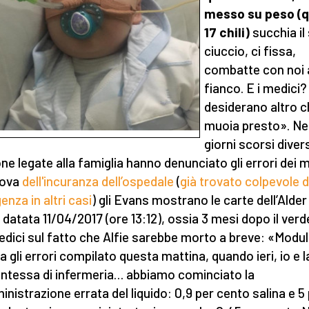
messo su peso (q
17 chili)
succhia il
ciuccio, ci fissa,
combatte con noi 
fianco. E i medici
desiderano altro 
muoia presto». Ne
giorni scorsi diver
ne legate alla famiglia hanno denunciato gli errori dei m
rova
dell'incuranza dell’ospedale
(
già trovato colpevole d
enza in altri casi
) gli Evans mostrano le carte dell’Alder
 datata 11/04/2017 (ore 13:12), ossia 3 mesi dopo il verd
edici sul fatto che Alfie sarebbe morto a breve: «Modu
ta gli errori compilato questa mattina, quando ieri, io e l
ntessa di infermeria… abbiamo cominciato la
nistrazione errata del liquido: 0,9 per cento salina e 5