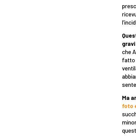
presc
ricev
l’inc
Quest
gravi
che A
fatto
venti
abbia
sente
Ma a
foto e
succhi
minor
quest