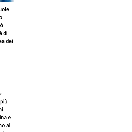
uole
o.
uò
à di
ea dei
»
più
ai
ina e
mo ai