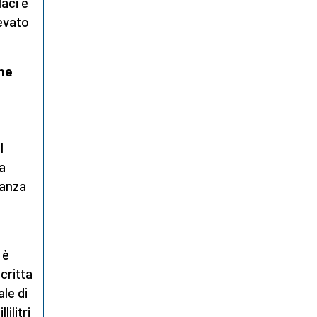
aci e
levato
one
l
 a
nanza
 è
critta
ale di
ilitri