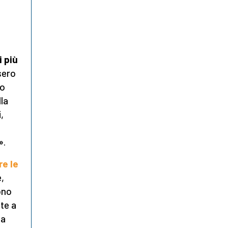
i più
sero
mo
la
,
».
re le
e,
sono
te a
ia