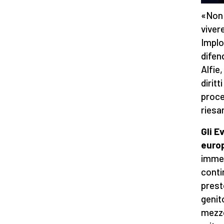
«Non 
viver
Implo
difen
Alfie
diritt
proce
riesa
Gli E
euro
immed
conti
prest
genit
mezzo