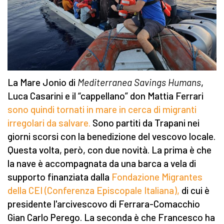
La Mare Jonio di
Mediterranea Savings Humans
,
Luca Casarini e il “cappellano” don Mattia Ferrari
sono quindi tornati in mare in cerca di migranti
irregolari da salvare.
Sono partiti da Trapani nei
giorni scorsi con la benedizione del vescovo locale.
Questa volta, però, con due novità. La prima è che
la nave è accompagnata da una barca a vela di
supporto finanziata dalla
Fondazione Migrantes
della CEI (Conferenza Episcopale Italiana),
di cui è
presidente l'arcivescovo di Ferrara-Comacchio
Gian Carlo Perego. La seconda è che Francesco ha