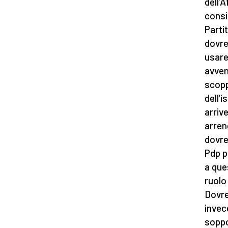
dell’
consig
Parti
dovre
usare
avven
scopp
dell’
arriv
arrend
dovre
Pdp p
a que
ruolo
Dovre
invec
soppo