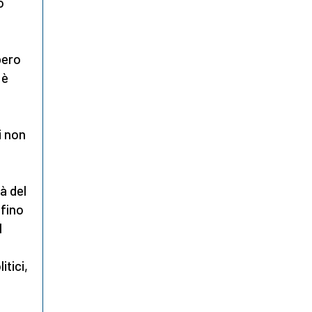
o
bero
 è
i non
à del
 fino
l
tici,