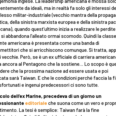
egemonia inglese. La leadership americana è mossa sol
entemente da ideali, ma in realtà fa solo gli interessi de
esso militar-industriale (vecchio mantra della propag
tica, della sinistra marxista europea e della sinistra pac
cana), quando quest’ultimo inizia a realizzare le perdite
a si abbandona l’alleato ormai scomodo. Quindi la class
ente americana è presentata come una banda di
ettitori che si arricchiscono comunque. Si tratta, ap
si vecchie. Però, se è un ex ufficiale di carriera america
a ancora al Pentagono che la sostiene… Lo scopo è quel
dere che la prossima nazione ad essere usata e poi
cata sarà Taiwan. E che le condizioni perché faccia la f
 sfortunati e ingenui predecessori ci sono tutte.
icolo dell’ex Marine, precedeva di un giorno un
essionante
editoriale
che suona come un vero e propr
timento. La tesi è semplice: Taiwan farà la fine