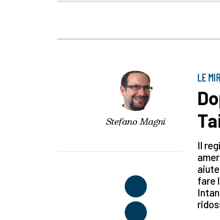
LE MI
Do
Ta
Stefano Magni
Il re
ameri
aiute
fare 
Intan
ridos