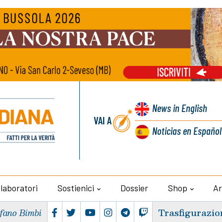
News
in English
VAI A
Noticias
en Español
llaboratori
Sostienici
Dossier
Shop
Ar
Trasfigurazio
efano Bimbi