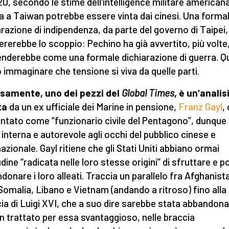
'20, secondo le stime dell'intelligence militare american
a a Taiwan potrebbe essere vinta dai cinesi. Una forma
arazione di indipendenza, da parte del governo di Taipei,
ererebbe lo scoppio: Pechino ha già avvertito, più volte
tenderebbe come una formale dichiarazione di guerra. Q
ò immaginare che tensione si viva da quelle parti.
samente, uno dei pezzi del
Global Times
, è un’analis
ta
da un ex ufficiale dei Marine in pensione,
Franz Gayl
,
ntato come “funzionario civile del Pentagono”, dunque
 interna e autorevole agli occhi del pubblico cinese e
azionale. Gayl ritiene che gli Stati Uniti abbiano ormai
udine “radicata nelle loro stesse origini” di sfruttare e po
donare i loro alleati. Traccia un parallelo fra Afghanist
 Somalia, Libano e Vietnam (andando a ritroso) fino alla
ia di Luigi XVI, che a suo dire sarebbe stata abbandona
n trattato per essa svantaggioso, nelle braccia