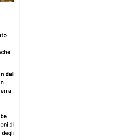
ato
anche
in dal
on
uerra
a
bbe
oni di
 degli