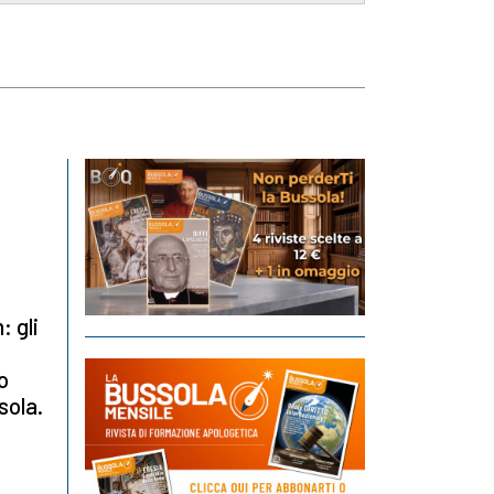
: gli
o
sola.