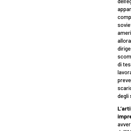
dell’
appar
compl
sovie
ameri
allor
dirig
scomm
di te
lavor
preve
scari
degli
L’art
impr
avver