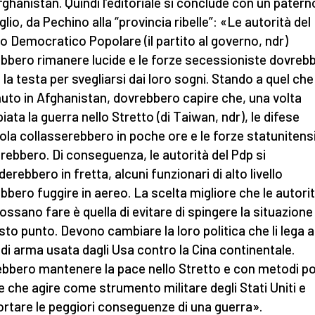
Afghanistan. Quindi l’editoriale si conclude con un patern
lio, da Pechino alla “provincia ribelle”: «Le autorità del
to Democratico Popolare (il partito al governo, ndr)
bbero rimanere lucide e le forze secessioniste dovreb
 la testa per svegliarsi dai loro sogni. Stando a quel che
uto in Afghanistan, dovrebbero capire che, una volta
iata la guerra nello Stretto (di Taiwan, ndr), le difese
isola collasserebbero in poche ore e le forze statunitens
erebbero. Di conseguenza, le autorità del Pdp si
erebbero in fretta, alcuni funzionari di alto livello
bbero fuggire in aereo. La scelta migliore che le autorit
ossano fare è quella di evitare di spingere la situazione
sto punto. Devono cambiare la loro politica che li lega a
 di arma usata dagli Usa contro la Cina continentale.
bbero mantenere la pace nello Stretto e con metodi poli
e che agire come strumento militare degli Stati Uniti e
rtare le peggiori conseguenze di una guerra».