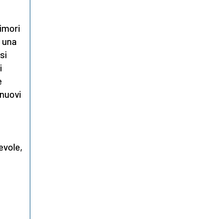
imori
e una
si
i
e
 nuovi
evole,