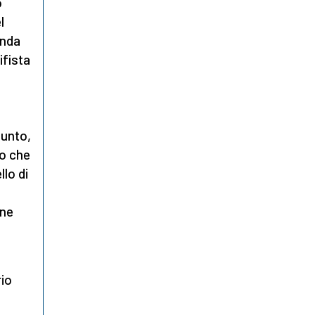
o
l
anda
ifista
e
punto,
no che
lo di
ine
io