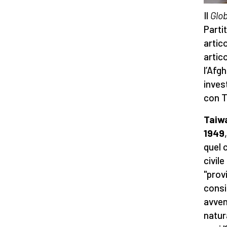
Il
Glo
Parti
artic
artic
l’Afg
inves
con T
Taiwa
1949
quel 
civil
"prov
consi
avven
natura