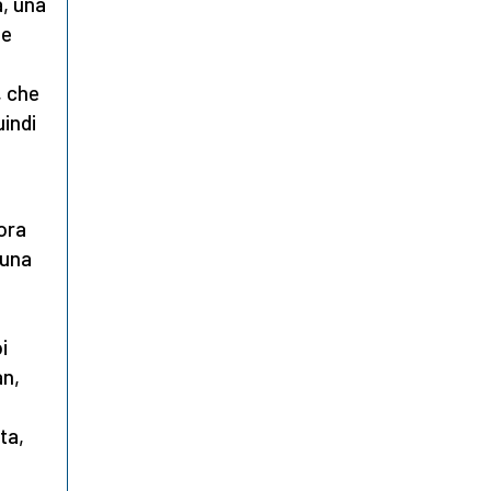
a, una
le
, che
uindi
i
 ora
 una
i
an,
ta,