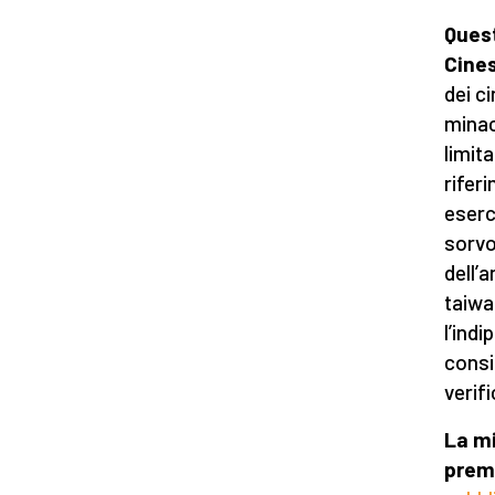
Quest
Cine
dei c
minac
limita
rifer
eserc
sorvol
dell’
taiwa
l’ind
consi
verifi
La mi
prem