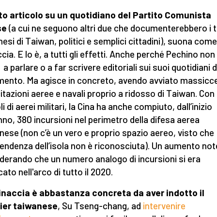
o articolo su un quotidiano del Partito Comunista
se
(a cui ne seguono altri due che documenterebbero i t
inesi di Taiwan, politici e semplici cittadini), suona com
cia. E lo è, a tutti gli effetti. Anche perché Pechino non 
 a parlare o a far scrivere editoriali sui suoi quotidiani d
imento. Ma agisce in concreto, avendo avviato massicc
itazioni aeree e navali proprio a ridosso di Taiwan. Con
i di aerei militari, la Cina ha anche compiuto, dall’inizio
anno, 380 incursioni nel perimetro della difesa aerea
nese (non c’è un vero e proprio spazio aereo, visto che
ipendenza dell’isola non è riconosciuta). Un aumento not
derando che un numero analogo di incursioni si era
cato nell'arco di tutto il 2020.
naccia è abbastanza concreta da aver indotto il
ier taiwanese
, Su Tseng-chang, ad
intervenire