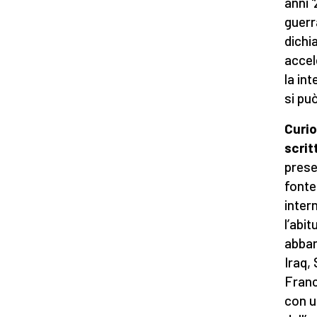
anni 
guerr
dichi
accel
la in
si pu
Curio
scrit
prese
fonte
intern
l’abit
abban
Iraq,
Franc
con u