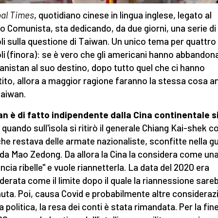
bal Times
, quotidiano cinese in lingua inglese, legato al
to Comunista, sta dedicando, da due giorni, una serie di
oli sulla questione di Taiwan. Un unico tema per quattro
oli (finora): se è vero che gli americani hanno abbandon
hanistan al suo destino, dopo tutto quel che ci hanno
tito, allora a maggior ragione faranno la stessa cosa 
aiwan.
n è di fatto indipendente dalla Cina continentale s
, quando sull'isola si ritirò il generale Chiang Kai-shek c
che restava delle armate nazionaliste, sconfitte nella g
e da Mao Zedong. Da allora la Cina la considera come un
incia ribelle" e vuole riannetterla. La data del 2020 era
derata come il limite dopo il quale la riannessione sare
uta. Poi, causa Covid e probabilmente altre considerazi
 politica, la resa dei conti è stata rimandata. Per la fine