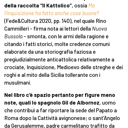
della raccolta “Il Kattolico”
, ossia
Ma
l’Inquisizione ha fatto anche cose buone?
(Fede&Cultura 2020, pp. 140), nel quale Rino
Cammilleri - firma nota ai lettori della
Nuova
Bussola
- smonta, con le armi della ragione e
citando i fatti storici, molte credenze comuni
elaborate da una storiografia faziosa e
pregiudizialmente anticattolica relativamente a
crociate, Inquisizione, Medioevo delle streghe e dei
roghi e al mito della Sicilia tollerante con i
musulmani.
Nel libro c’è spazio pertanto per figure meno
note, quali
lo spagnolo
Gil de Albornoz
,
uomo
che contribuì a far riportare la sede del Papato a
Roma
dopo la Cattività avignonese; o sant’Angelo
da Gerusalemme, padre carmelitano trafitto da