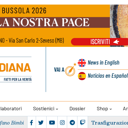
News
in English
VAI A
Noticias
en Español
llaboratori
Sostienici
Dossier
Shop
Ar
Trasfigurazio
efano Bimbi