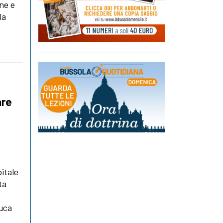
ne e
la
are
itale
ta
Luca