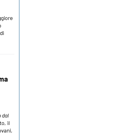
ggiore
o
di
ima
 dal
o, il
ovani,