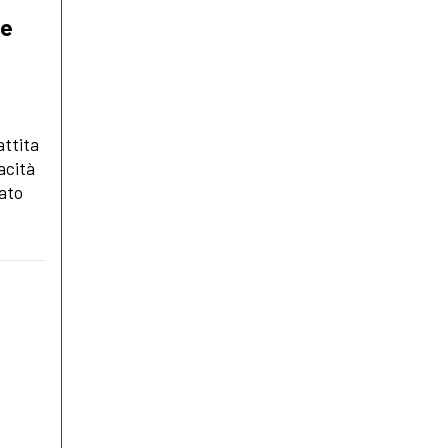
 e
attita
acità
tato