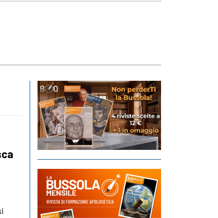
sca
i