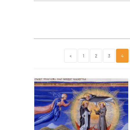
«
1
2
3
4