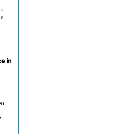
da
la
ce in
on
è