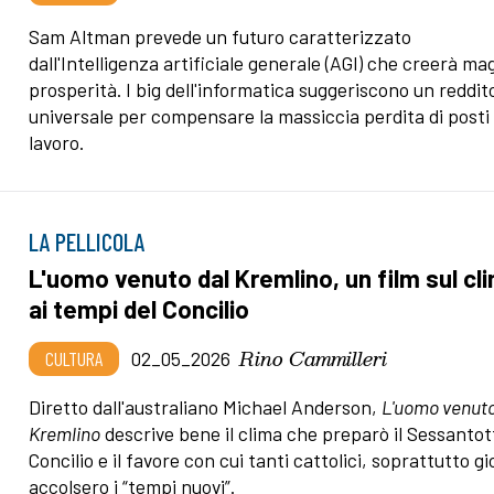
Sam Altman prevede un futuro caratterizzato
dall'Intelligenza artificiale generale (AGI) che creerà ma
prosperità. I big dell'informatica suggeriscono un reddit
universale per compensare la massiccia perdita di posti 
lavoro.
LA PELLICOLA
L'uomo venuto dal Kremlino, un film sul cl
ai tempi del Concilio
Rino Cammilleri
CULTURA
02_05_2026
Diretto dall'australiano Michael Anderson,
L'uomo venuto
Kremlino
descrive bene il clima che preparò il Sessantott
Concilio e il favore con cui tanti cattolici, soprattutto gi
accolsero i “tempi nuovi”.