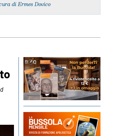
cura di Ermes Dovico
nto
ed