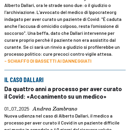
Alberto Dallari, ora le strade sono due: o il giudizio o
l'archiviazione. L'avvocato del medico di Ippocrateorg
indagato per aver curato un paziente di Covid: "È caduta
anche l'accusa di omicidio colposo, resta l'omissione di
soccorso". Una beffa, dato che Dallari intervenne per
curare proprio perché il paziente non era assistito dal
curante. Se ci sarà un rinvio a giudizio si profilerebbe un
processo politico: cure precoci contro vigile attesa.
- SCHIAFFO DI BASSETTI AI DANNEGGIATI
IL CASO DALLARI
Da quattro anni a processo per aver curato
il Covid: «Accanimento su un medico»
Andrea Zambrano
01_07_2025
Nuova udienza nel caso di Alberto Dallari, il medico a
processo per aver curato il Covid in un paziente difficile
poi morto in ospedale a 40 giorni dal ricovero voluto