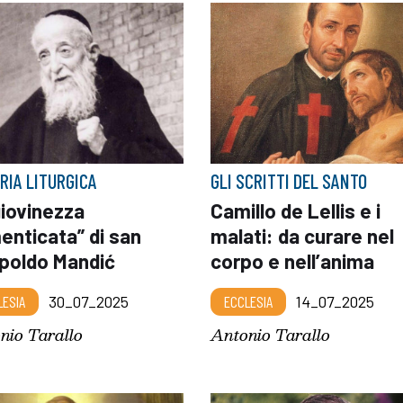
RIA LITURGICA
GLI SCRITTI DEL SANTO
giovinezza
Camillo de Lellis e i
enticata” di san
malati: da curare nel
poldo Mandić
corpo e nell’anima
LESIA
30_07_2025
ECCLESIA
14_07_2025
nio Tarallo
Antonio Tarallo