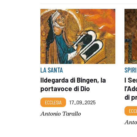
LA SANTA
SPIR
Ildegarda di Bingen, la
I Se
portavoce di Dio
l’Ad
di p
ECCLESIA
17_09_2025
ECC
Antonio Tarallo
Anto