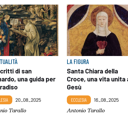
ITUALITÀ
LA FIGURA
scritti di san
Santa Chiara della
ardo, una guida per
Croce, una vita unita 
aradiso
Gesù
LESIA
20_08_2025
ECCLESIA
16_08_2025
nio Tarallo
Antonio Tarallo