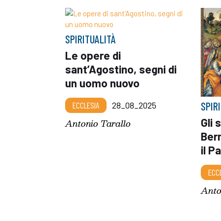
SPIRITUALITÀ
Le opere di
sant’Agostino, segni di
un uomo nuovo
SPIR
ECCLESIA
28_08_2025
Gli 
Antonio Tarallo
Bern
il P
ECC
Anto