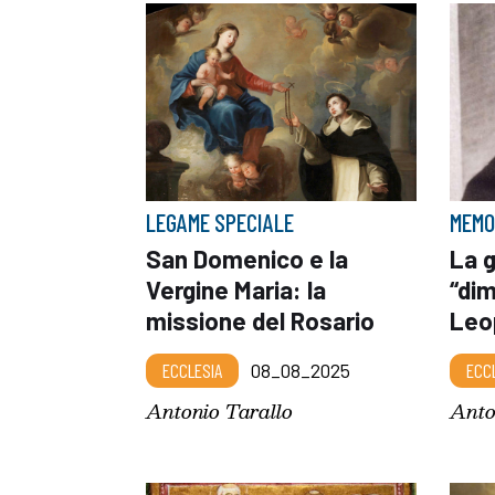
LEGAME SPECIALE
MEMO
San Domenico e la
La 
Vergine Maria: la
“dim
missione del Rosario
Leo
ECCLESIA
08_08_2025
ECC
Antonio Tarallo
Anto