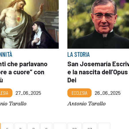
NNITÀ
LA STORIA
nti che parlavano
San Josemaría Escri
ore a cuore” con
e la nascita dell’Opus
ù
Dei
LESIA
27_06_2025
ECCLESIA
26_06_2025
nio Tarallo
Antonio Tarallo