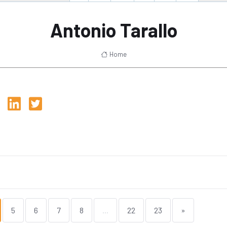
Antonio Tarallo
Home
5
6
7
8
...
22
23
»