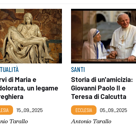
ITUALITÀ
SANTI
rvi di Maria e
Storia di un'amicizia:
dolorata, un legame
Giovanni Paolo II e
reghiera
Teresa di Calcutta
LESIA
15_09_2025
ECCLESIA
05_09_2025
nio Tarallo
Antonio Tarallo