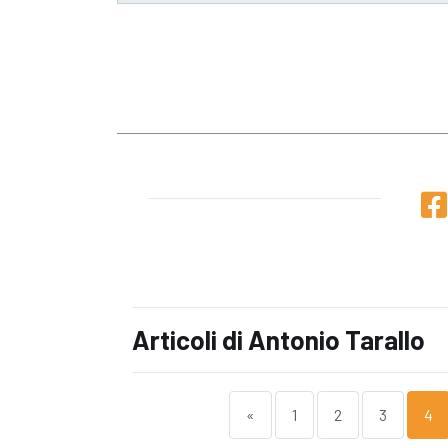
Articoli di Antonio Tarallo
«
1
2
3
4