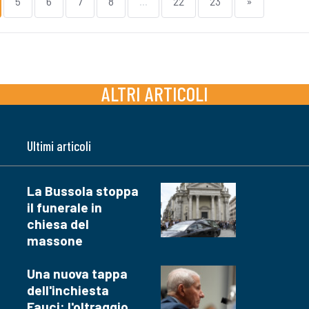
5
6
7
8
...
22
23
»
ALTRI ARTICOLI
Ultimi articoli
La Bussola stoppa
il funerale in
chiesa del
massone
Una nuova tappa
dell'inchiesta
Fauci: l'oltraggio