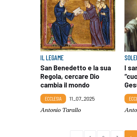
IL LEGAME
SOLE
San Benedetto e la sua
I sa
Regola, cercare Dio
“cu
cambia il mondo
Ges
ECCLESIA
11_07_2025
ECC
Antonio Tarallo
Anto