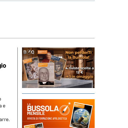
gio
o
a e
arre.