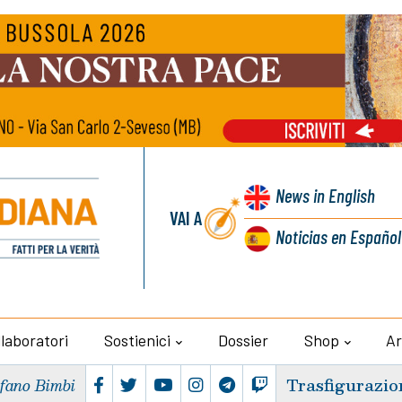
News
in English
VAI A
Noticias
en Español
llaboratori
Sostienici
Dossier
Shop
Ar
Trasfigurazio
efano Bimbi