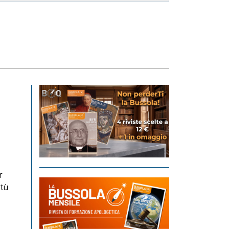
r
rtù