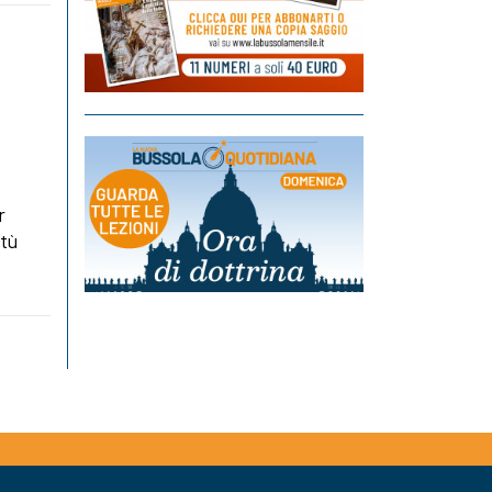
r
rtù