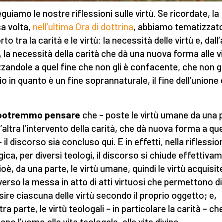
guiamo le nostre riflessioni sulle virtù. Se ricordate, la
a volta,
nell’ultima Ora di dottrina
, abbiamo tematizzato
to tra la carità e le virtù: la necessità delle virtù e, dall’
, la necessità della carità che dà una nuova forma alle vi
izzandole a quel fine che non gli è confacente, che non gl
io in quanto è un fine soprannaturale, il fine dell’unione
 potremmo pensare
che – poste le virtù umane da una 
ll’altra l’intervento della carità, che dà nuova forma a q
– il discorso sia concluso qui. E in effetti, nella riflessi
gica, per diversi teologi, il discorso si chiude effettiva
ioè, da una parte, le virtù umane, quindi le virtù acquisit
verso la messa in atto di atti virtuosi che permettono di
sire ciascuna delle virtù secondo il proprio oggetto; e,
ltra parte, le virtù teologali – in particolare la carità – ch
ano l’uomo alla vita teologale, alla vita divina.