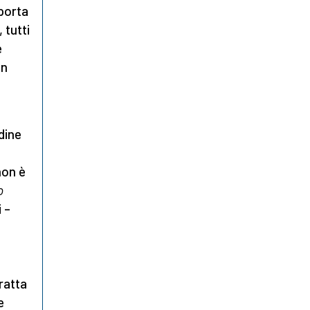
mporta
 tutti
e
in
dine
non è
o
 –
ratta
e