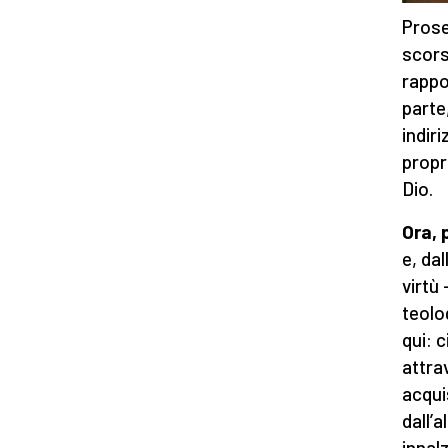
Prose
scors
rappor
parte
indir
propr
Dio.
Ora,
e, da
virtù 
teolo
qui: c
attra
acqui
dall’a
innalz