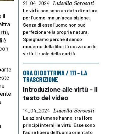
Luisella Scrosati
21_04_2024
Le virtù non sono un dato di natura
 il
per l’uomo, ma un’acquisizione.
altra
Senza di esse l’uomo non può
rtù,
perfezionare la propria natura.
Spieghiamo perché il senso
i è
moderno della libertà cozza con le
 con
virtù. Il ruolo della carità.
parte
ORA DI DOTTRINA / 111 – LA
ueste
TRASCRIZIONE
one
Introduzione alle virtù – Il
mente
testo del video
e
Luisella Scrosati
14_04_2024
Le azioni umane hanno, tra i loro
principi interni, le virtù. Esse sono
e
l’agire libero dell’uomo orientato