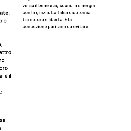
verso il bene e agiscono in sinergia
ate,
con la grazia. La falsa dicotomia
tra natura e libertà. E la
pio
concezione puritana da evitare.
a,
uattro
Uno
loro
 è il
be
use
a