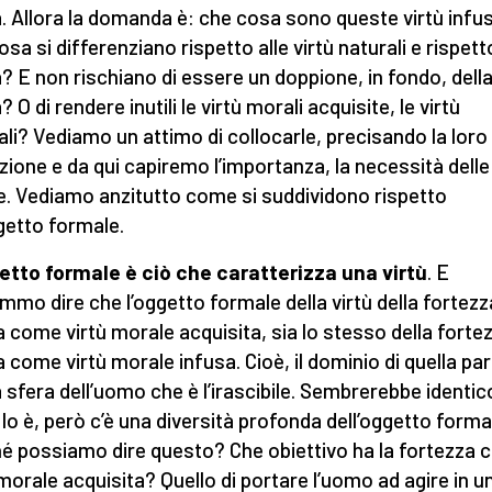
à. Allora la domanda è: che cosa sono queste virtù infu
sa si differenziano rispetto alle virtù naturali e rispetto
à? E non rischiano di essere un doppione, in fondo, dell
? O di rendere inutili le virtù morali acquisite, le virtù
ali? Vediamo un attimo di collocarle, precisando la loro
nzione e da qui capiremo l’importanza, la necessità delle 
e. Vediamo anzitutto come si suddividono rispetto
ggetto formale.
etto formale è ciò che caratterizza una virtù
. E
mmo dire che l’oggetto formale della virtù della fortezz
a come virtù morale acquisita, sia lo stesso della forte
a come virtù morale infusa. Cioè, il dominio di quella par
a sfera dell’uomo che è l’irascibile. Sembrerebbe identico
 lo è, però c’è una diversità profonda dell’oggetto forma
é possiamo dire questo? Che obiettivo ha la fortezza
 morale acquisita? Quello di portare l’uomo ad agire in u