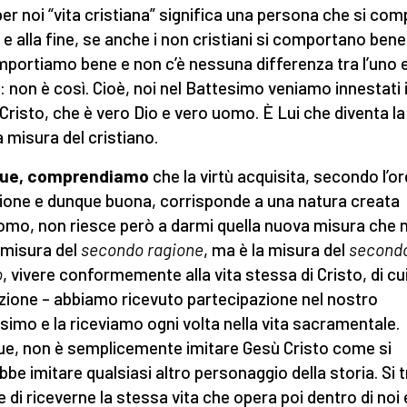
per noi “vita cristiana” significa una persona che si co
 e alla fine, se anche i non cristiani si comportano bene,
mportiamo bene e non c’è nessuna differenza tra l’uno 
ro: non è così. Cioè, noi nel Battesimo veniamo innestati 
Cristo, che è vero Dio e vero uomo. È Lui che diventa la
 misura del cristiano.
ue, comprendiamo
che la virtù acquisita, secondo l’or
gione e dunque buona, corrisponde a una natura creata
uomo, non riesce però a darmi quella nuova misura che 
a misura del
secondo ragione
, ma è la misura del
second
o
, vivere conformemente alla vita stessa di Cristo, di cui
zione – abbiamo ricevuto partecipazione nel nostro
simo e la riceviamo ogni volta nella vita sacramentale.
e, non è semplicemente imitare Gesù Cristo come si
bbe imitare qualsiasi altro personaggio della storia. Si t
e di riceverne la stessa vita che opera poi dentro di noi 