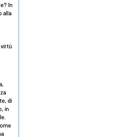
se? In
 alla
a
virtù
a,
zza
te, di
, in
le.
 come
na