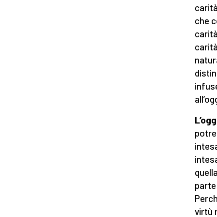
carit
che co
carit
carità
natur
disti
infus
all’o
L’ogg
potre
intes
intes
quell
parte
Perch
virtù