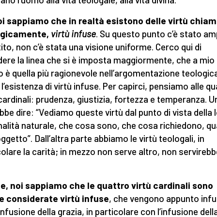
i sappiamo che in realtà esistono delle virtù chiam
ogicamente,
virtù infuse
. Su questo punto c’è stato am
tito, non c’è stata una visione uniforme. Cerco qui di
dere la linea che si è imposta maggiormente, che a mio
o è quella più ragionevole nell’argomentazione teologic
 l’esistenza di virtù infuse. Per capirci, pensiamo alle q
 cardinali: prudenza, giustizia, fortezza e temperanza. 
bbe dire: “Vediamo queste virtù dal punto di vista della 
nalità naturale, che cosa sono, che cosa richiedono, qual
ggetto”. Dall’altra parte abbiamo le virtù teologali, in
colare la carità; in mezzo non serve altro, non servireb
e, noi sappiamo che le quattro virtù cardinali sono
 considerate virtù infuse
, che vengono appunto inf
infusione della grazia, in particolare con l’infusione dell