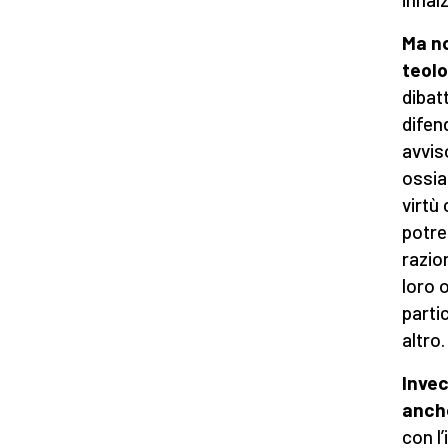
Ma no
teol
dibat
difen
avvis
ossia
virtù
potre
razio
loro o
parti
altro.
Invec
anche
con l’