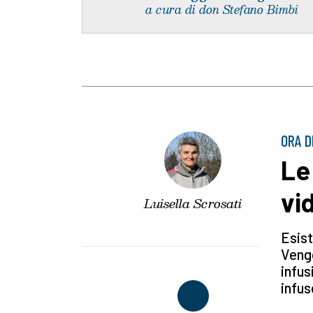
a cura di don Stefano Bimbi
ORA D
Le 
vi
Luisella Scrosati
Esist
Vengo
infus
infus