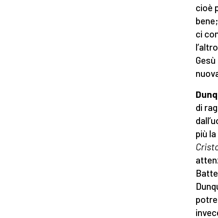
cioè 
bene;
ci co
l’alt
Gesù 
nuova
Dunq
di ra
dall’
più l
Crist
atten
Batte
Dunqu
potre
invec