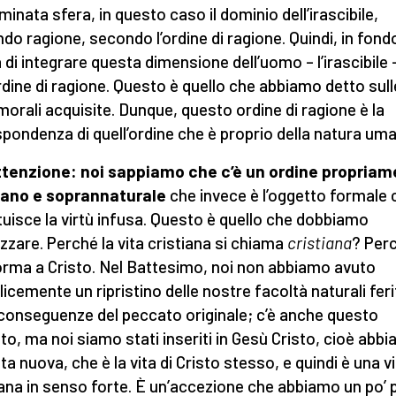
minata sfera, in questo caso il dominio dell’irascibile,
do ragione, secondo l’ordine di ragione. Quindi, in fondo
a di integrare questa dimensione dell’uomo – l’irascibile 
ordine di ragione. Questo è quello che abbiamo detto sull
 morali acquisite. Dunque, questo ordine di ragione è la
spondenza di quell’ordine che è proprio della natura um
tenzione: noi sappiamo che c’è un ordine propria
iano e soprannaturale
che invece è l’oggetto formale 
tuisce la virtù infusa. Questo è quello che dobbiamo
izzare. Perché la vita cristiana si chiama
cristiana
? Per
rma a Cristo. Nel Battesimo, noi non abbiamo avuto
icemente un ripristino delle nostre facoltà naturali feri
 conseguenze del peccato originale; c’è anche questo
to, ma noi siamo stati inseriti in Gesù Cristo, cioè abb
ta nuova, che è la vita di Cristo stesso, e quindi è una v
iana in senso forte. È un’accezione che abbiamo un po’ 