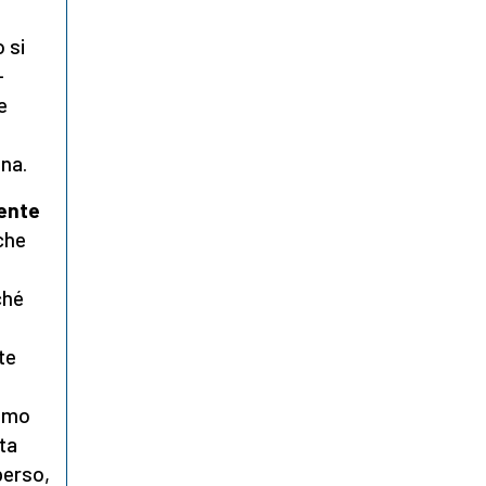
 si
–
e
ana.
mente
che
ché
te
iamo
ita
perso,