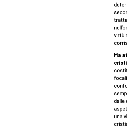
deter
secon
tratt
nell’
virtù
corri
Ma at
crist
costi
focal
confo
sempl
dalle
aspet
una vi
crist