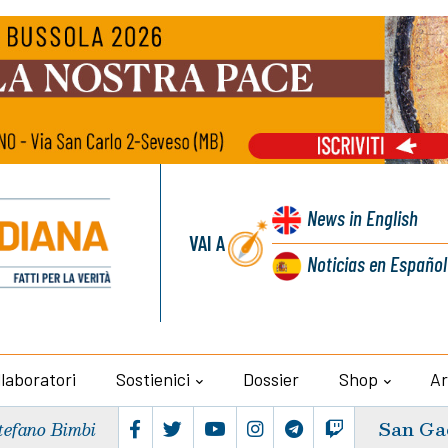
News
in English
VAI A
Noticias
en Español
llaboratori
Sostienici
Dossier
Shop
Ar
San Ga
tefano Bimbi