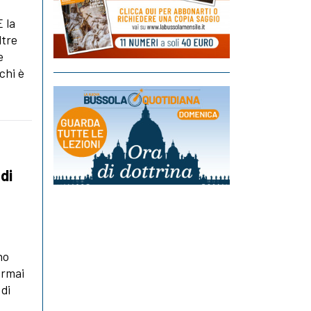
È la
ltre
e
chi è
di
no
ormai
 di