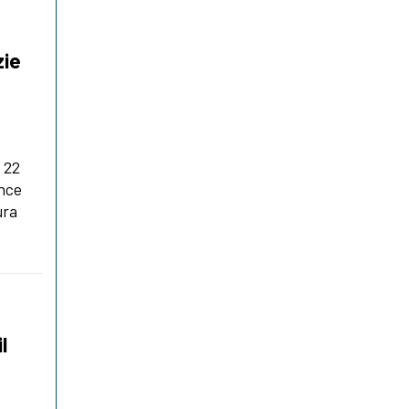
zie
l 22
ince
ura
l