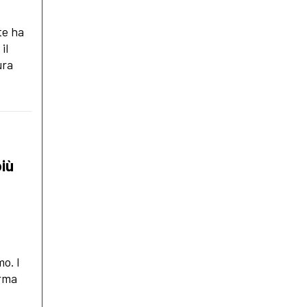
te ha
il
ura
più
mo. I
erma