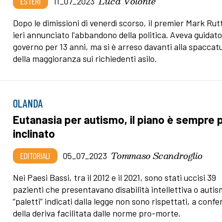
Luca Volontè
ESTERI
11_07_2023
Dopo le dimissioni di venerdì scorso, il premier Mark Rut
ieri annunciato l'abbandono della politica. Aveva guidato 
governo per 13 anni, ma si è arreso davanti alla spaccat
della maggioranza sui richiedenti asilo.
OLANDA
Eutanasia per autismo, il piano è sempre 
inclinato
Tommaso Scandroglio
EDITORIALI
05_07_2023
Nei Paesi Bassi, tra il 2012 e il 2021, sono stati uccisi 39
pazienti che presentavano disabilità intellettiva o autis
“paletti” indicati dalla legge non sono rispettati, a conf
della deriva facilitata dalle norme pro-morte.