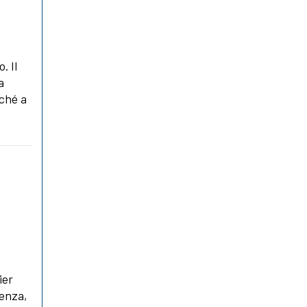
. Il
a
rché a
ier
denza,