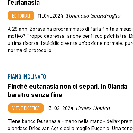
l'eutanasia
Tommaso Scandroglio
EDITORIALI
11_04_2024
A 28 anni Zoraya ha programmato di farla finita a maggio
motivo? Troppo depressa, anche per il suo psichiatra. D
ultima risorsa il suicidio diventa un'opzione normale, pu
norma di protocollo.
PIANO INCLINATO
Finché eutanasia non ci separi, in Olanda
baratro senza fine
Ermes Dovico
VITA E BIOETICA
13_02_2024
Tiene banco l’eutanasia «mano nella mano» dell’ex prem
olandese Dries van Agt e della moglie Eugenie. Una ten