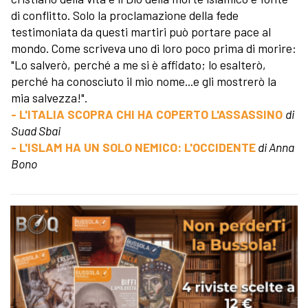
di conflitto. Solo la proclamazione della fede
testimoniata da questi martiri può portare pace al
mondo. Come scriveva uno di loro poco prima di morire:
"Lo salverò, perché a me si è affidato; lo esalterò,
perché ha conosciuto il mio nome...e gli mostrerò la
mia salvezza!".
- L'ITALIA SCOPRA CHI HA COPERTO L'ASSASSINO
di
Suad Sbai
- L'ISLAM HA UN SOLO NEMICO: L'OCCIDENTE
di Anna
Bono