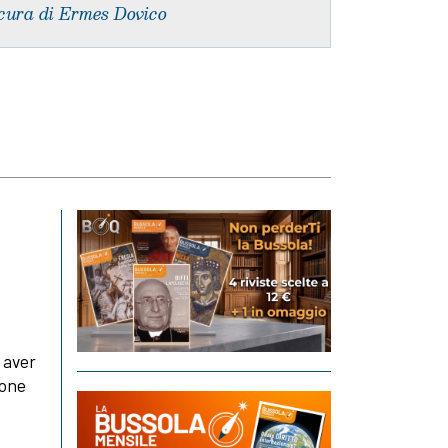
cura di Ermes Dovico
 aver
ione