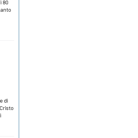
i 80
canto
e di
Cristo
i