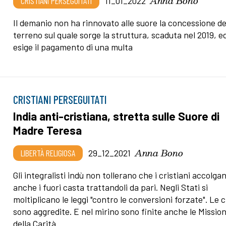
Anna Bono
CRISTIANI PERSEGUITATI
11_01_2022
Il demanio non ha rinnovato alle suore la concessione de
terreno sul quale sorge la struttura, scaduta nel 2019, e
esige il pagamento di una multa
CRISTIANI PERSEGUITATI
India anti-cristiana, stretta sulle Suore di
Madre Teresa
Anna Bono
LIBERTÀ RELIGIOSA
29_12_2021
Gli integralisti indù non tollerano che i cristiani accolga
anche i fuori casta trattandoli da pari. Negli Stati si
moltiplicano le leggi "contro le conversioni forzate". Le 
sono aggredite. E nel mirino sono finite anche le Missio
della Carità.