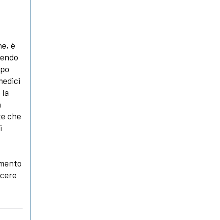
ne, è
frendo
mpo
medici
 la
a
te che
i
ramento
scere