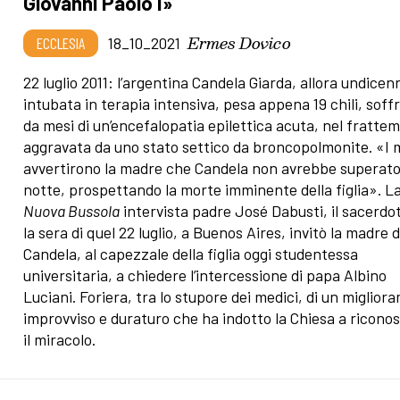
Giovanni Paolo I»
Ermes Dovico
ECCLESIA
18_10_2021
22 luglio 2011: l’argentina Candela Giarda, allora undicen
intubata in terapia intensiva, pesa appena 19 chili, sof
da mesi di un’encefalopatia epilettica acuta, nel fratte
aggravata da uno stato settico da broncopolmonite. «I 
avvertirono la madre che Candela non avrebbe superato
notte, prospettando la morte imminente della figlia». L
Nuova Bussola
intervista padre José Dabusti, il sacerdo
la sera di quel 22 luglio, a Buenos Aires, invitò la madre d
Candela, al capezzale della figlia oggi studentessa
universitaria, a chiedere l’intercessione di papa Albino
Luciani. Foriera, tra lo stupore dei medici, di un miglio
improvviso e duraturo che ha indotto la Chiesa a ricono
il miracolo.