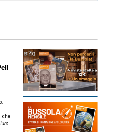
ell
o,
, che
dium