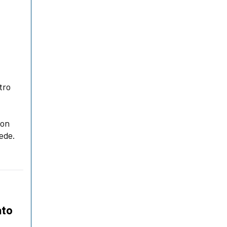
tro
don
ede.
ato