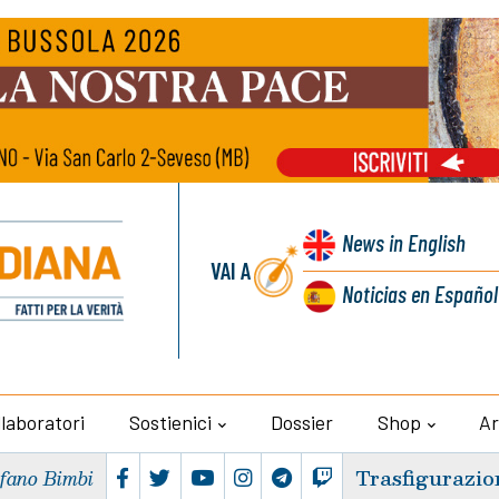
News
in English
VAI A
Noticias
en Español
llaboratori
Sostienici
Dossier
Shop
Ar
Trasfigurazio
efano Bimbi