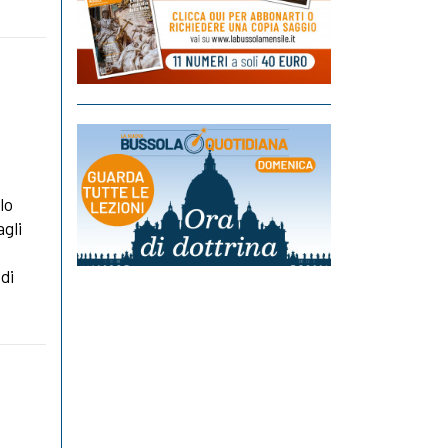
lo
agli
di