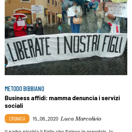
METODO BIBBIANO
Business affidi: mamma denuncia i servizi
sociali
Luca Marcolivio
CRONACA
15_06_2020
Il padre picchia il figlio che finisce in ospedale, la