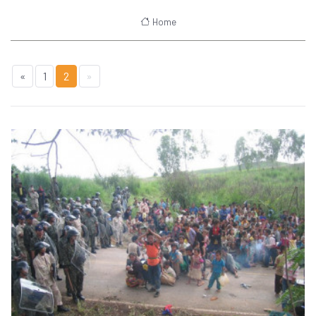
Home
«
1
2
»