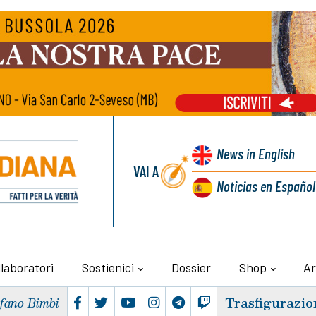
News
in English
VAI A
Noticias
en Español
llaboratori
Sostienici
Dossier
Shop
Ar
Trasfigurazio
efano Bimbi