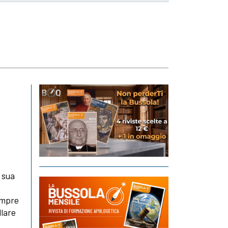
a
 sua
empre
llare