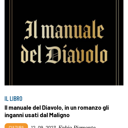
IL LIBRO
Il manuale del Diavolo, in un romanzo gli
inganni usati dal Maligno
Fabio Piemonte
CULTURA
12_09_2023