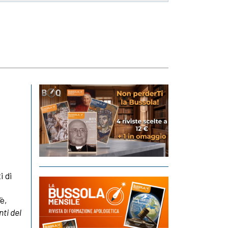
i di
è,
nti del