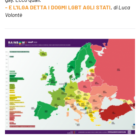
- E L'ILGA DETTA I DOGMI LGBT AGLI STATI
,
di Luca
Volontè