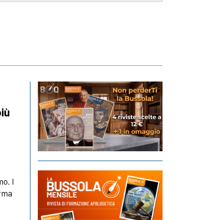
più
mo. I
erma