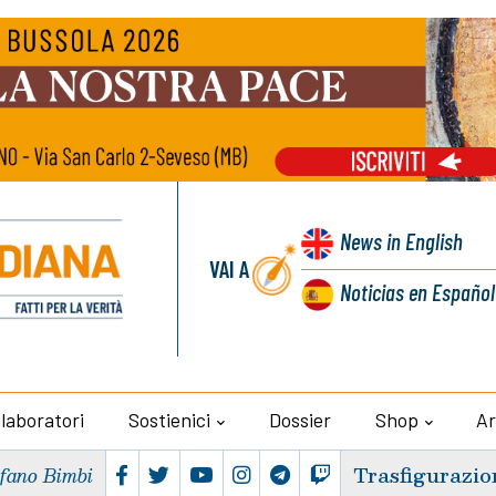
News
in English
VAI A
Noticias
en Español
llaboratori
Sostienici
Dossier
Shop
Ar
Trasfigurazio
efano Bimbi