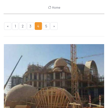
Home
«
1
2
3
4
5
»