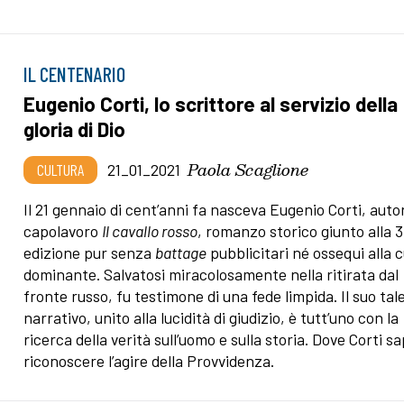
IL CENTENARIO
Eugenio Corti, lo scrittore al servizio della
gloria di Dio
Paola Scaglione
CULTURA
21_01_2021
Il 21 gennaio di cent’anni fa nasceva Eugenio Corti, auto
capolavoro
Il cavallo rosso
, romanzo storico giunto alla 
edizione pur senza
battage
pubblicitari né ossequi alla 
dominante. Salvatosi miracolosamente nella ritirata dal
fronte russo, fu testimone di una fede limpida. Il suo tal
narrativo, unito alla lucidità di giudizio, è tutt’uno con la
ricerca della verità sull’uomo e sulla storia. Dove Corti s
riconoscere l’agire della Provvidenza.