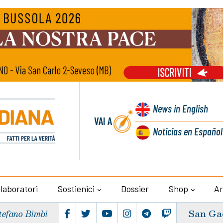
News
in English
VAI A
Noticias
en Español
llaboratori
Sostienici
Dossier
Shop
Ar
San Ga
tefano Bimbi