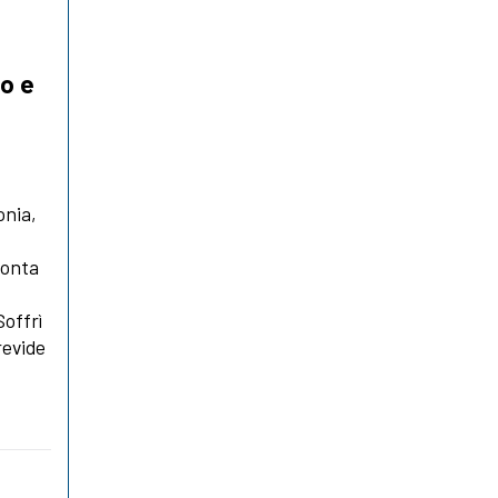
co e
onia,
conta
Soffrì
revide