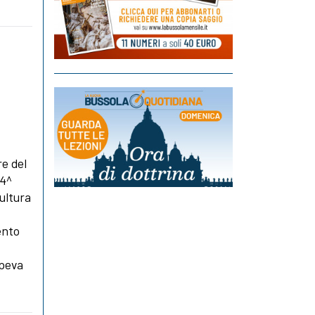
re del
34^
cultura
ento
apeva