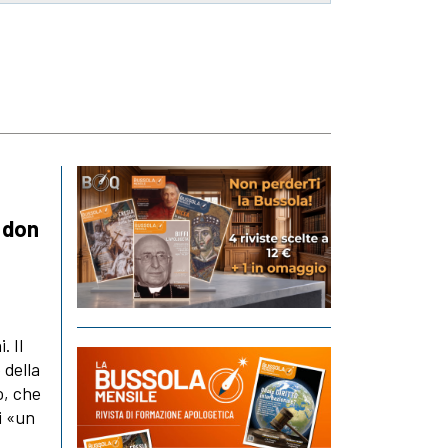
a don
. Il
 della
o, che
i «un