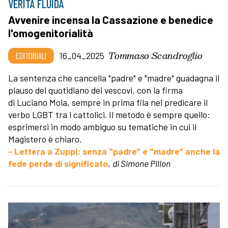
VERITÀ FLUIDA
Avvenire incensa la Cassazione e benedice
l'omogenitorialità
Tommaso Scandroglio
EDITORIALI
16_04_2025
La sentenza che cancella "padre" e "madre" guadagna il
plauso del quotidiano dei vescovi, con la firma
di Luciano Moia, sempre in prima fila nel predicare il
verbo LGBT tra i cattolici. Il metodo è sempre quello:
esprimersi in modo ambiguo su tematiche in cui il
Magistero è chiaro.
- Lettera a Zuppi: senza "padre" e "madre" anche la
fede perde di significato
,
di Simone Pillon