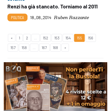
Renzi ha già stancato. Torniamo al 2011
Ruben Razzante
POLITICA
18_08_2014
«
1
2
...
152
153
154
155
156
157
158
...
167
168
»