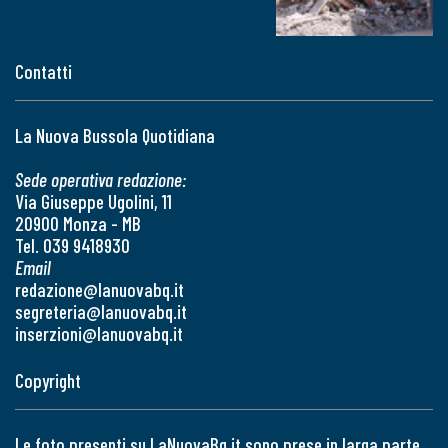
Contatti
La Nuova Bussola Quotidiana
Sede operativa redazione:
Via Giuseppe Ugolini, 11
20900 Monza - MB
Tel. 039 9418930
Email
redazione@lanuovabq.it
segreteria@lanuovabq.it
inserzioni@lanuovabq.it
Copyright
Le foto presenti su LaNuovaBq.it sono prese in larga parte