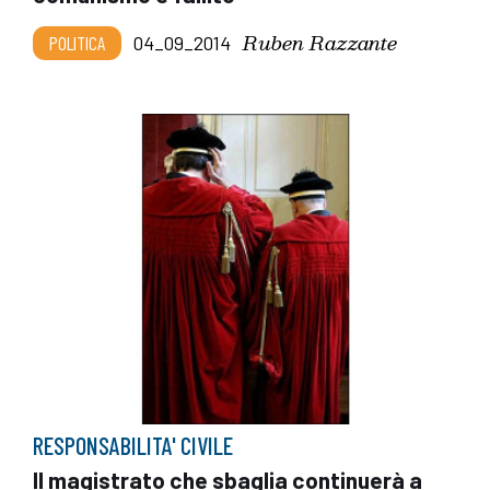
Ruben Razzante
POLITICA
04_09_2014
RESPONSABILITA' CIVILE
Il magistrato che sbaglia continuerà a