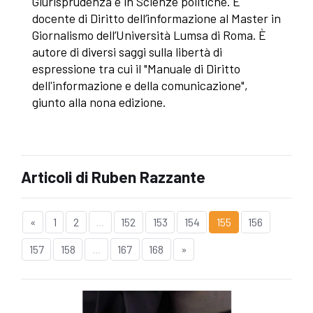
Giurisprudenza e in Scienze politiche. È
docente di Diritto dell’informazione al Master in
Giornalismo dell’Università Lumsa di Roma. È
autore di diversi saggi sulla libertà di
espressione tra cui il "Manuale di Diritto
dell'informazione e della comunicazione",
giunto alla nona edizione.
Articoli di Ruben Razzante
«
1
2
...
152
153
154
155
156
157
158
...
167
168
»