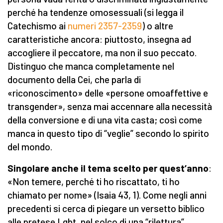
perché ha tendenze omosessuali (si legga il
Catechismo ai
numeri 2357-2359
) o altre
caratteristiche ancora: piuttosto, insegna ad
accogliere il peccatore, ma non il suo peccato.
Distinguo che manca completamente nel
documento della Cei, che parla di
«riconoscimento» delle «persone omoaffettive e
transgender», senza mai accennare alla necessità
della conversione e di una vita casta; così come
manca in questo tipo di “veglie” secondo lo spirito
del mondo.
S
ingolare anche il tema scelto per quest’anno
:
«Non temere, perché ti ho riscattato, ti ho
chiamato per nome» (Isaia 43, 1). Come negli anni
precedenti si cerca di piegare un versetto biblico
alle pretese Lgbt, nel solco di una “rilettura”