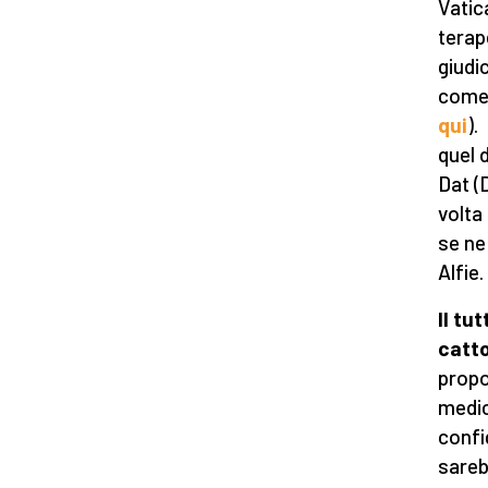
Vatic
terap
giudi
come 
qui
).
quel 
Dat (
volta
se ne
Alfie.
Il tu
catto
propo
medic
confi
sareb