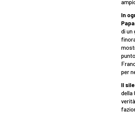
ampio
In og
Pap
di un
finor
mostr
punto
Franc
per n
Il si
della
verit
fazion