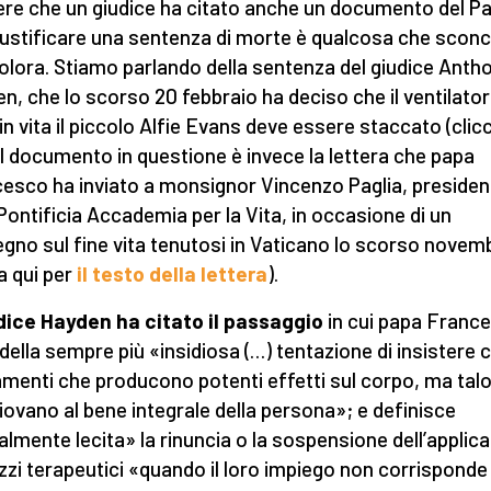
re che un giudice ha citato anche un documento del P
iustificare una sentenza di morte è qualcosa che scon
olora. Stiamo parlando della sentenza del giudice Anth
n, che lo scorso 20 febbraio ha deciso che il ventilato
 in vita il piccolo Alfie Evans deve essere staccato (clic
 Il documento in questione è invece la lettera che papa
esco ha inviato a monsignor Vincenzo Paglia, presiden
 Pontificia Accademia per la Vita, in occasione di un
gno sul fine vita tenutosi in Vaticano lo scorso novem
ca qui per
il testo della lettera
).
udice Hayden ha citato il passaggio
in cui papa Franc
 della sempre più «insidiosa (…) tentazione di insistere 
amenti che producono potenti effetti sul corpo, ma tal
iovano al bene integrale della persona»; e definisce
lmente lecita» la rinuncia o la sospensione dell’applic
zzi terapeutici «quando il loro impiego non corrisponde