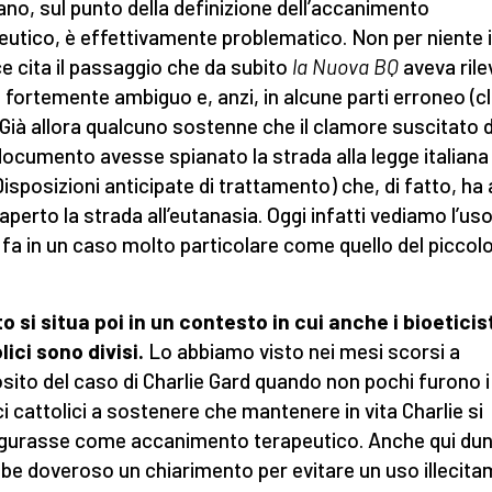
ano, sul punto della definizione dell’accanimento
eutico, è effettivamente problematico. Non per niente i
ce cita il passaggio che da subito
la Nuova BQ
aveva rile
fortemente ambiguo e, anzi, in alcune parti erroneo (c
 Già allora qualcuno sostenne che il clamore suscitato 
documento avesse spianato la strada alla legge italiana 
Disposizioni anticipate di trattamento) che, di fatto, ha
 aperto la strada all’eutanasia. Oggi infatti vediamo l’us
 fa in un caso molto particolare come quello del piccol
tto si situa poi in un contesto in cui anche i bioeticis
lici sono divisi.
Lo abbiamo visto nei mesi scorsi a
sito del caso di Charlie Gard quando non pochi furono i
i cattolici a sostenere che mantenere in vita Charlie si
gurasse come accanimento terapeutico. Anche qui du
be doveroso un chiarimento per evitare un uso illecit