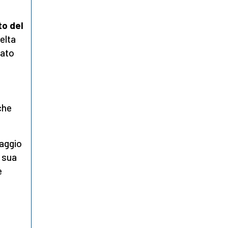
to del
elta
vato
che
saggio
a sua
e