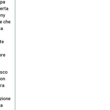
apa
certa
ony
re che
ca
te
bre
esco
con
ora
azione
 a