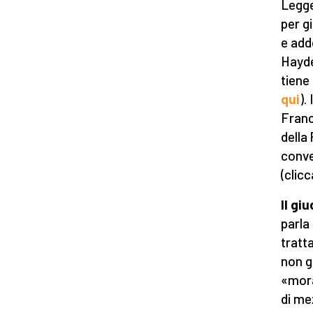
Legge
per g
e add
Hayde
tiene
qui
).
Franc
della
conve
(clic
Il gi
parla
tratt
non g
«mora
di me