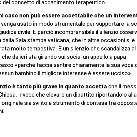
 del concetto di accanimento terapeutico.
ni caso non può essere accettabile che un interven
a
venga usato in modo strumentale per supportare la sc
 giudice civile. È perciò incomprensibile il silenzio osser
a dalla Sala stampa vaticana, che in altre occasioni si è
ata molto tempestiva. È un silenzio che scandalizza al
 che da ieri sta girando sui social un appello a papa
esco «perché faccia sentire chiaramente la sua voce 
essun bambino il migliore interesse è essere ucciso».
lenzio è tanto più grave in quanto accetta
che il mes
 Chiesa, invece che elevare un dibattito riportandolo all
à originale sia svilito a strumento di contesa tra oppost
i.