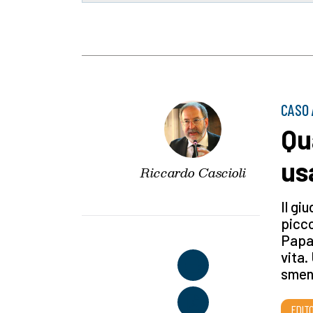
CASO 
Qu
us
Riccardo Cascioli
Il gi
picco
Papa 
vita.
sment
EDITO