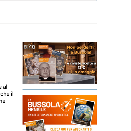
e al
che il
ine