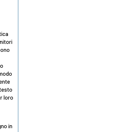
tica
nitori
liono
ro
n modo
mente
ntesto
r loro
gno in