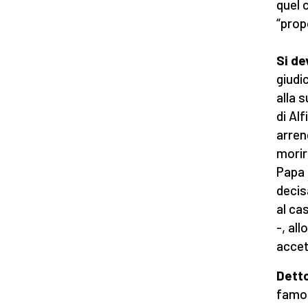
quel 
“prop
Si de
giudi
alla 
di Alf
arrend
morir
Papa 
decis
al ca
-, all
accet
Dett
famos