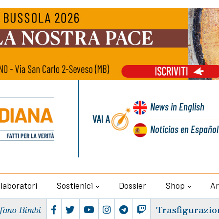
News
in English
VAI A
Noticias
en Español
llaboratori
Sostienici
Dossier
Shop
Ar
Trasfigurazio
efano Bimbi