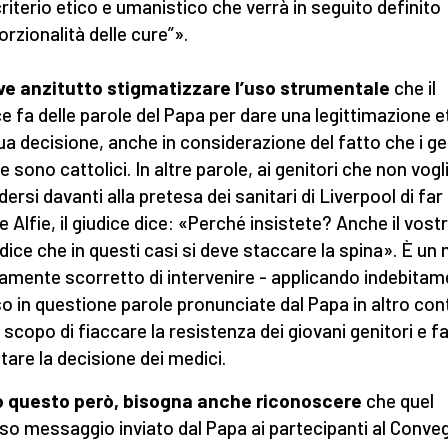
criterio etico e umanistico che verrà in seguito definito
orzionalità delle cure”».
ve anzitutto stigmatizzare l’uso strumentale
che il
ce fa delle parole del Papa per dare una legittimazione e
sua decisione, anche in considerazione del fatto che i ge
ie sono cattolici. In altre parole, ai genitori che non vog
ersi davanti alla pretesa dei sanitari di Liverpool di far
e Alfie, il giudice dice: «Perché insistete? Anche il vost
dice che in questi casi si deve staccare la spina». È u
amente scorretto di intervenire - applicando indebita
so in questione parole pronunciate dal Papa in altro co
o scopo di fiaccare la resistenza dei giovani genitori e fa
tare la decisione dei medici.
o questo però, bisogna anche riconoscere
che quel
o messaggio inviato dal Papa ai partecipanti al Conve