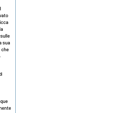
l
vato
licca
da
sulle
 a sua
o che
o
ti
nque
amente