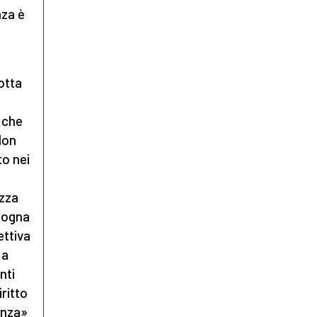
nza è
Lotta
 che
Non
to nei
ezza
isogna
ettiva
 a
nti
iritto
ranza»