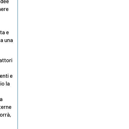
idee
mere
ta e
da una
attori
nti e
io la
 a
terne
orrà,