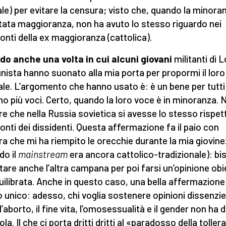
rale) per evitare la censura; visto che, quando la minora
tata maggioranza, non ha avuto lo stesso riguardo nei
onti della ex maggioranza (cattolica).
do anche una volta in cui alcuni giovani
militanti di 
ista hanno suonato alla mia porta per propormi il loro
ale. L’argomento che hanno usato è: è un bene per tutti
ano più voci. Certo, quando la loro voce è in minoranza. 
re che nella Russia sovietica si avesse lo stesso rispet
onti dei dissidenti. Questa affermazione fa il paio con
tra che mi ha riempito le orecchie durante la mia giovin
do il
mainstream
era ancora cattolico-tradizionale): b
tare anche l’altra campana per poi farsi un’opinione obi
uilibrata. Anche in questo caso, una bella affermazione
 unico: adesso, chi voglia sostenere opinioni dissenzie
l’aborto, il fine vita, l’omosessualità e il gender non ha d
ola. Il che ci porta dritti dritti al «paradosso della tolle