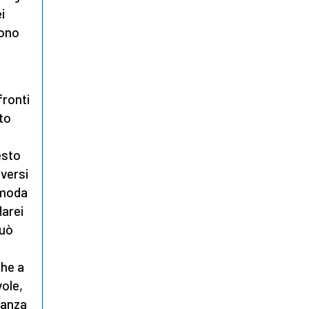
i
iono
fronti
to
esto
iversi
 moda
darei
può
che a
vole,
ranza