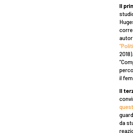
Il pr
studi
Huges
corret
autor
“Poli
2018)
“Comp
perco
il fe
Il te
convi
ques
guard
da st
reazi