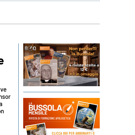
e
ove
onsor
a
on