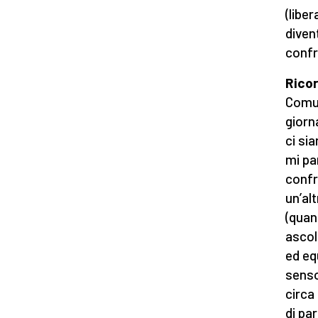
(libe
diven
confr
Ricor
Comun
giorn
ci si
mi pa
confr
un’al
(quan
ascol
ed eq
senso
circa 
di par