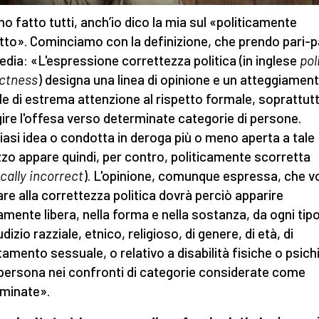
no fatto tutti, anch’io dico la mia sul «politicamente
tto». Cominciamo con la definizione, che prendo pari-p
edia: «L'espressione correttezza politica (in inglese
pol
ctness
) designa una linea di opinione e un atteggiamen
le di estrema attenzione al rispetto formale, soprattutt
gire l'offesa verso determinate categorie di persone.
iasi idea o condotta in deroga più o meno aperta a tale
izzo appare quindi, per contro, politicamente scorretta
ically incorrect
). L'opinione, comunque espressa, che vo
are alla correttezza politica dovrà perciò apparire
amente libera, nella forma e nella sostanza, da ogni tipo
dizio razziale, etnico, religioso, di genere, di età, di
tamento sessuale, o relativo a disabilità fisiche o psich
 persona nei confronti di categorie considerate come
iminate».