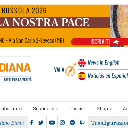
News
in English
VAI A
Noticias
en Español
llaboratori
Sostienici
Dossier
Shop
Ar
Trasfigurazio
efano Bimbi