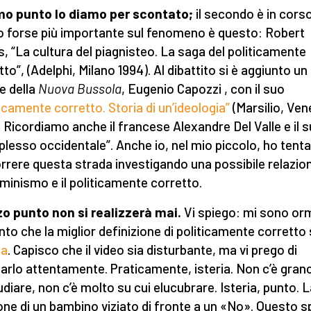
imo punto lo diamo per scontato;
il secondo è in cors
o forse più importante sul fenomeno è questo: Robert
, “La cultura del piagnisteo. La saga del politicamente
to”, (Adelphi, Milano 1994). Al dibattito si è aggiunto un
e della
Nuova Bussola
, Eugenio Capozzi , con il suo
ticamente corretto. Storia di un’ideologia”
(Marsilio, Ven
. Ricordiamo anche il francese Alexandre Del Valle e il 
lesso occidentale”. Anche io, nel mio piccolo, ho tenta
rrere questa strada investigando una possibile relazion
mminismo e il politicamente corretto.
rzo punto non si realizzerà mai.
Vi spiego: mi sono or
nto che la miglior definizione di politicamente corretto 
ta
. Capisco che il video sia disturbante, ma vi prego di
arlo attentamente. Praticamente, isteria. Non c’è gran
udiare, non c’è molto su cui elucubrare. Isteria, punto. 
one di un bambino viziato di fronte a un «No». Questo s