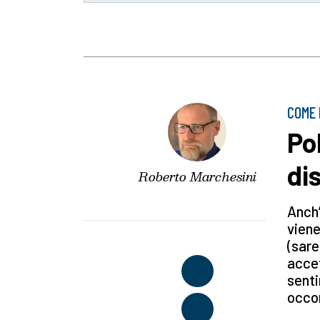
COME 
Po
di
Roberto Marchesini
Anch’
viene
(sare
accet
senti
occor