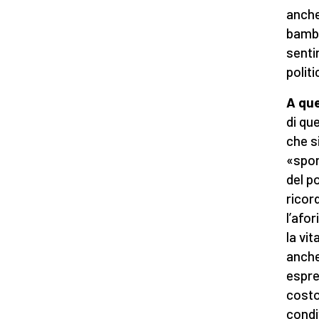
anche
bambi
senti
polit
A que
di qu
che s
«spon
del p
ricor
l’afo
la vit
anche
espre
costo
condi