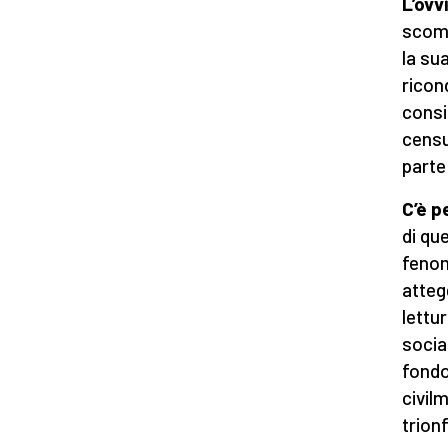
L’ovv
scomo
la su
ricon
consi
censu
parte 
C’è p
di que
feno
atteg
lettu
socia
fondo
civil
trion