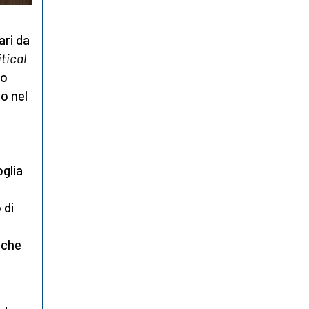
ari da
itical
to
o nel
glia
 di
iche