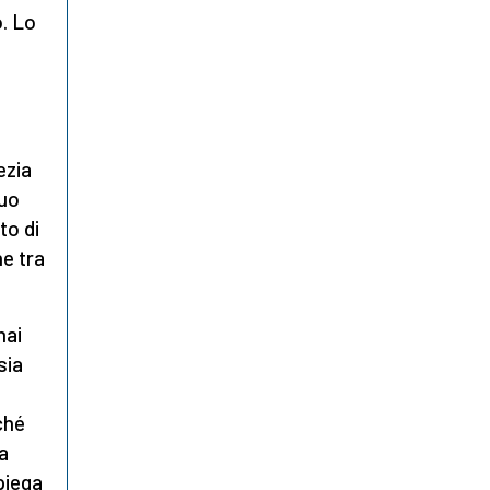
o. Lo
ezia
suo
to di
e tra
mai
sia
ché
La
piega