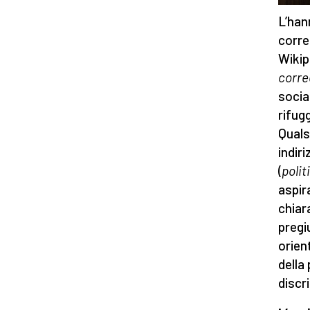
L’han
corre
Wikip
corre
socia
rifug
Quals
indir
(
polit
aspir
chiar
pregiu
orien
della
discr