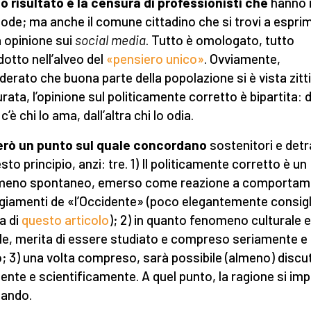
io risultato è la censura di professionisti che
hanno 
de; ma anche il comune cittadino che si trovi a espri
a opinione sui
social media
. Tutto è omologato, tutto
dotto nell’alveo del
«pensiero unico»
. Ovviamente,
derato che buona parte della popolazione si è vista zitti
rata, l’opinione sul politicamente corretto è bipartita: 
c’è chi lo ama, dall’altra chi lo odia.
erò un punto sul quale concordano
sostenitori e detr
sto principio, anzi: tre. 1) Il politicamente corretto è un
meno spontaneo, emerso come reazione a comportame
giamenti de «l’Occidente» (poco elegantemente consigl
ra di
questo articolo
); 2) in quanto fenomeno culturale e
le, merita di essere studiato e compreso seriamente e
; 3) una volta compreso, sarà possibile (almeno) discu
mente e scientificamente. A quel punto, la ragione si imp
fando.