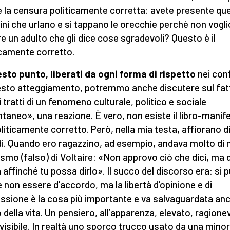
 la censura politicamente corretta: avete presente que
ni che urlano e si tappano le orecchie perché non vogl
re un adulto che gli dice cose sgradevoli? Questo è il
icamente corretto.
sto punto, liberati da ogni forma di rispetto
nei con
esto atteggiamento, potremmo anche discutere sul fat
i tratti di un fenomeno culturale, politico e sociale
taneo», una reazione. È vero, non esiste il libro-manif
oliticamente corretto. Però, nella mia testa, affiorano d
di. Quando ero ragazzino, ad esempio, andava molto di
rismo (falso) di Voltaire: «Non approvo ciò che dici, ma 
a affinché tu possa dirlo». Il succo del discorso era: si 
 non essere d’accordo, ma la libertà d’opinione e di
ssione è la cosa più importante e va salvaguardata an
 della vita. Un pensiero, all’apparenza, elevato, ragione
visibile. In realtà uno sporco trucco usato da una mino