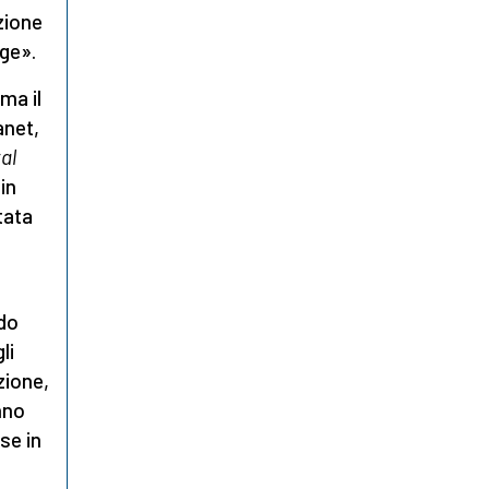
zione
gge».
 ma il
anet,
al
in
tata
ndo
li
zione,
nno
se in