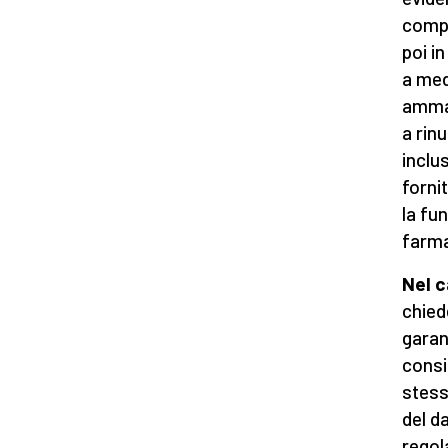
compl
poi i
a med
ammaz
a rinu
inclu
forni
la fu
farma
Nel c
chied
garant
consi
stess
del da
regol