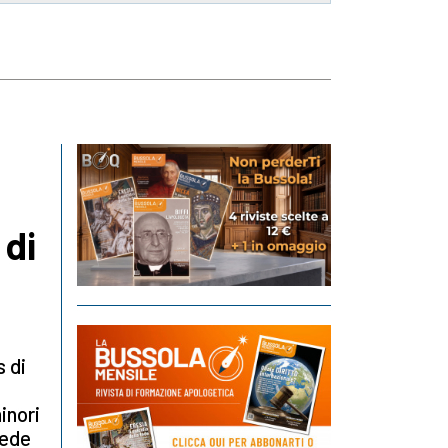
 di
 di
inori
vede