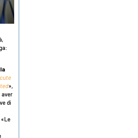
à,
ga:
lla
acute
cted
»,
o aver
ve di
: «Le
e