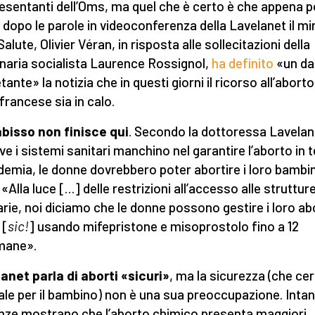
esentanti dell’Oms, ma quel che è certo è che appena p
i dopo le parole in videoconferenza della Lavelanet il mi
Salute, Olivier Véran, in risposta alle sollecitazioni della
naria socialista Laurence Rossignol,
ha definito
«un da
tante» la notizia che in questi giorni il ricorso all’aborto
 francese sia in calo.
abisso non finisce qui
. Secondo la dottoressa Lavelan
ve i sistemi sanitari manchino nel garantire l’aborto in
idemia, le donne dovrebbero poter abortire i loro bambin
«Alla luce […] delle restrizioni all’accesso alle struttur
arie, noi diciamo che le donne possono gestire i loro ab
 [
sic!
] usando mifepristone e misoprostolo fino a 12
mane».
anet parla di aborti «sicuri»
, ma la sicurezza (che ce
ale per il bambino) non è una sua preoccupazione. Intan
nze mostrano che l’aborto chimico presenta maggiori