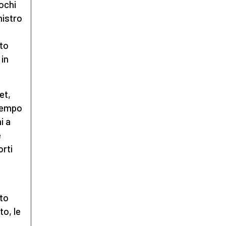
ochi
nistro
to
 in
et,
 tempo
i a
e
orti
rto
to, le