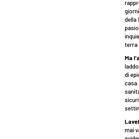
rappr
giorn
della 
pasio
inquie
terra
Ma l’
laddo
di ep
casa. 
sanit
sicuri
setti
Lavel
mai v
evide