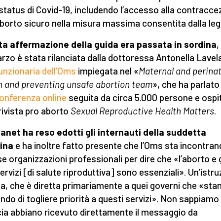
 status di Covid-19, includendo l’accesso alla contracce
’aborto sicuro nella misura massima consentita dalla le
a affermazione della guida era passata in sordina
,
rzo è stata rilanciata dalla dottoressa Antonella Lavel
unzionaria dell’Oms
impiegata nel «
Maternal and perinat
h and preventing unsafe abortion team
», che ha parlato 
onferenza online
seguita da circa 5.000 persone e ospi
 rivista pro aborto
Sexual Reproductive Health Matters
.
anet ha reso edotti gli internauti della suddetta
ina
e ha inoltre fatto presente che l’Oms sta incontra
se organizzazioni professionali per dire che «l’aborto e g
servizi [di salute riproduttiva] sono essenziali». Un’istru
a, che è diretta primariamente a quei governi che «sta
ndo di togliere priorità a questi servizi». Non sappiamo 
ia abbiano ricevuto direttamente il messaggio da