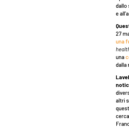
dallo
e all
Quest
27 ma
una f
healt
una
c
dalla
Lavel
notic
diver
altri 
quest
cerca
Franc