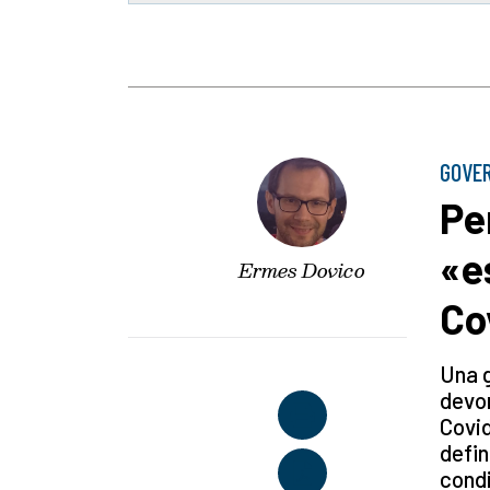
GOVE
Pe
«e
Ermes Dovico
Co
Una g
devon
Covid
defin
condi