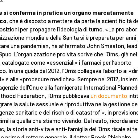
s si conferma in pratica un organo marcatamente
ico
, che è disposto a mettere da parte la scientificità de
osizioni per propagare l’ideologia di turno. «La pro abo
izzazione mondiale della Sanità si è preparata per anni
tare una pandemia», ha affermato John Smeaton, lead
 Spuc. L’organizzazione pro vita scrive che l’Oms, già nel
 catalogato come «essenziali» i farmaci per l’aborto
o. In una guida del 2012, l’Oms collegava l’aborto ai «dir
» e alle «procedure mediche». Sempre nel 2012, insiem
 agenzie dell’Onu e alla famigerata International Planned
thood Federation, l’Oms pubblicava
un documento
inti
grare la salute sessuale e riproduttiva nella gestione de
enze sanitarie e del rischio di catastrofi», in previsione
 simili a quella che stiamo vivendo. Del resto, ricorda an
c, la storia anti-vita e anti-famiglia dell’Oms risale ai t
uo primo direttore generale, il dottor Brock Chisholm