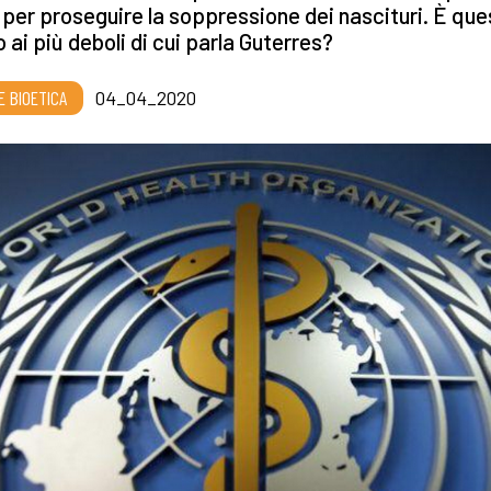
 per proseguire la soppressione dei nascituri. È que
to ai più deboli di cui parla Guterres?
E BIOETICA
04_04_2020