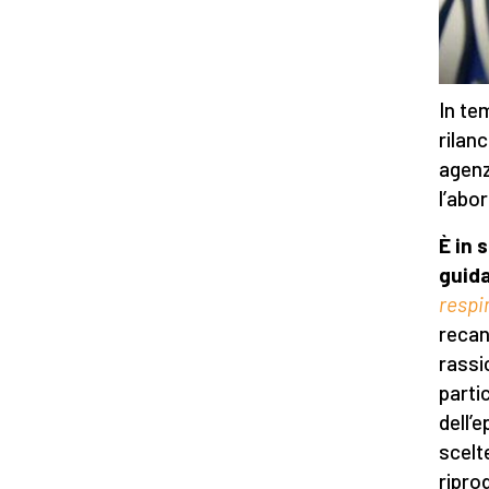
In te
rilan
agenz
l’abor
È in 
guida
respi
recan
rassi
parti
dell’
scelte
ripro