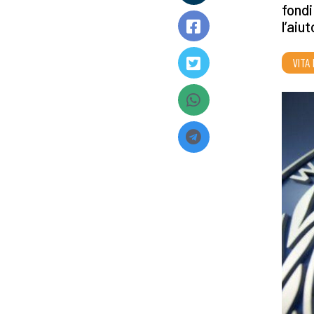
fondi
l’aiu
VITA 