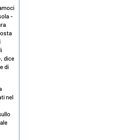
iamoci
sola -
ura
posta
i
i
, dice
e di
a
ti nel
sullo
ale