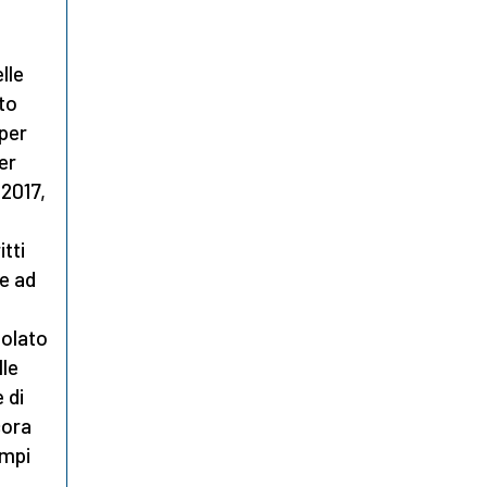
lle
rto
 per
er
 2017,
itti
e ad
tolato
lle
 di
cora
empi