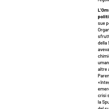
L’Om
polit
sue p
Organ
sfrut
della
aveva
chimic
umani
altre
Paren
«Inte
emerg
crisi
la Spu
del s