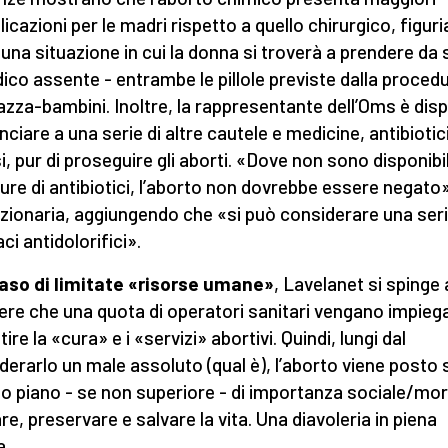
icazioni per le madri rispetto a quello chirurgico, figur
n una situazione in cui la donna si troverà a prendere da 
ico assente - entrambe le pillole previste dalla proced
za-bambini. Inoltre, la rappresentante dell’Oms è dis
nciare a una serie di altre cautele e medicine, antibiotic
si, pur di proseguire gli aborti. «Dove non sono disponibil
ture di antibiotici, l’aborto non dovrebbe essere negato»
nzionaria, aggiungendo che «si può considerare una seri
ci antidolorifici».
aso di limitate «risorse umane»
, Lavelanet si spinge 
ere che una quota di operatori sanitari vengano impiega
ire la «cura» e i «servizi» abortivi. Quindi, lungi dal
derarlo un male assoluto (qual è), l’aborto viene posto 
o piano - se non superiore - di importanza sociale/mor
re, preservare e salvare la vita. Una diavoleria in piena
a.