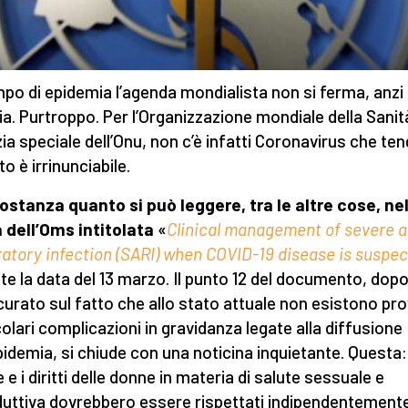
mpo di epidemia l’agenda mondialista non si ferma, anzi
cia. Purtroppo. Per l’Organizzazione mondiale della Sanit
ia speciale dell’Onu, non c’è infatti Coronavirus che ten
to è irrinunciabile.
sostanza quanto si può leggere, tra le altre cose, ne
 dell’Oms intitolata
«
Clinical management of severe 
ratory infection (SARI) when COVID-19 disease is suspe
te la data del 13 marzo. Il punto 12 del documento, dop
curato sul fatto che allo stato attuale non esistono pro
colari complicazioni in gravidanza legate alla diffusione
epidemia, si chiude con una noticina inquietante. Questa
 e i diritti delle donne in materia di salute sessuale e
duttiva dovrebbero essere rispettati indipendentement