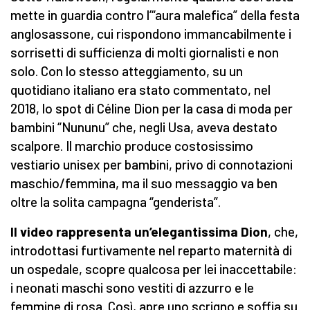
mette in guardia contro l’“aura malefica” della festa
anglosassone, cui rispondono immancabilmente i
sorrisetti di sufficienza di molti giornalisti e non
solo. Con lo stesso atteggiamento, su un
quotidiano italiano era stato commentato, nel
2018, lo spot di Céline Dion per la casa di moda per
bambini “Nununu” che, negli Usa, aveva destato
scalpore. Il marchio produce costosissimo
vestiario unisex per bambini, privo di connotazioni
maschio/femmina, ma il suo messaggio va ben
oltre la solita campagna “genderista”.
Il video rappresenta un’elegantissima Dion
, che,
introdottasi furtivamente nel reparto maternità di
un ospedale, scopre qualcosa per lei inaccettabile:
i neonati maschi sono vestiti di azzurro e le
femmine di rosa. Così, apre uno scrigno e soffia su