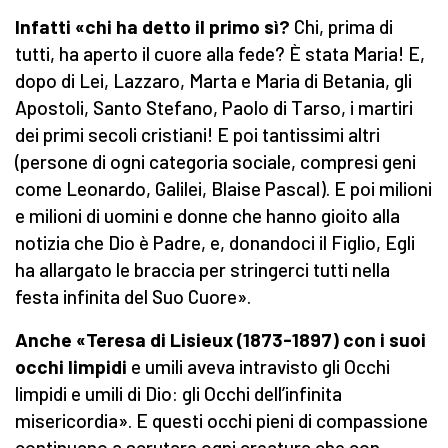
Infatti «chi ha detto il primo sì?
Chi, prima di
tutti, ha aperto il cuore alla fede? È stata Maria! E,
dopo di Lei, Lazzaro, Marta e Maria di Betania, gli
Apostoli, Santo Stefano, Paolo di Tarso, i martiri
dei primi secoli cristiani! E poi tantissimi altri
(persone di ogni categoria sociale, compresi geni
come Leonardo, Galilei, Blaise Pascal). E poi milioni
e milioni di uomini e donne che hanno gioito alla
notizia che Dio è Padre, e, donandoci il Figlio, Egli
ha allargato le braccia per stringerci tutti nella
festa infinita del Suo Cuore».
Anche «Teresa di Lisieux (1873-1897) con i suoi
occhi limpidi
e umili aveva intravisto gli Occhi
limpidi e umili di Dio: gli Occhi dell’infinita
misericordia». E questi occhi pieni di compassione
continuano a scrutare ogni creatura che con