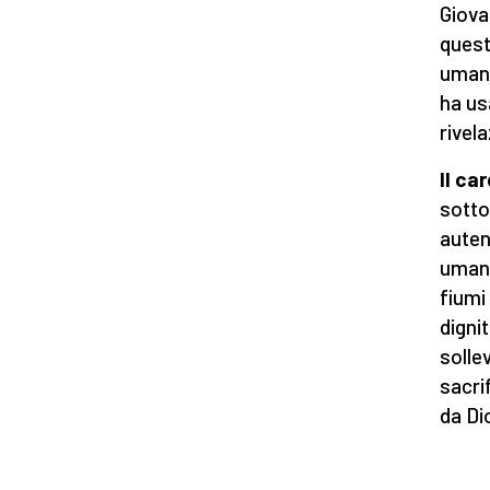
Giova
quest
umana
ha us
rivela
Il ca
sotto
auten
umani
fiumi
digni
solle
sacrif
da Di