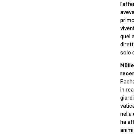
l’aff
aveva
primo 
viven
quell
diret
solo 
Mülle
recen
Pacha
in rea
giardi
vatic
nella
ha aff
animis