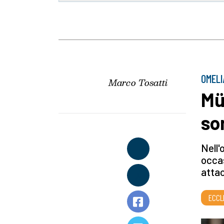
OMELI
Marco Tosatti
Mü
so
Nell'
occas
attac
ECCL