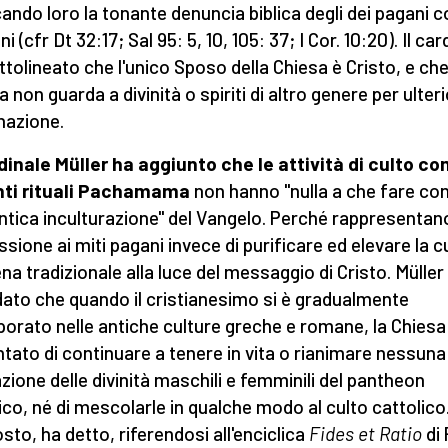
cando loro la tonante denuncia biblica degli dei pagani 
 (cfr Dt 32:17; Sal 95: 5, 10, 105: 37; I Cor. 10:20). Il car
ttolineato che l'unico Sposo della Chiesa è Cristo, e che
 non guarda a divinità o spiriti di altro genere per ulter
inazione.
rdinale Müller ha aggiunto che le attività di culto co
nti rituali Pachamama
non hanno "nulla a che fare co
entica inculturazione" del Vangelo. Perché rappresentan
ssione ai miti pagani invece di purificare ed elevare la c
ena tradizionale alla luce del messaggio di Cristo. Müller
dato che quando il cristianesimo si è gradualmente
porato nelle antiche culture greche e romane, la Chies
ntato di continuare a tenere in vita o rianimare nessuna
zione delle divinità maschili e femminili del pantheon
ico, né di mescolarle in qualche modo al culto cattolico
osto, ha detto, riferendosi all'enciclica
Fides et Ratio
di