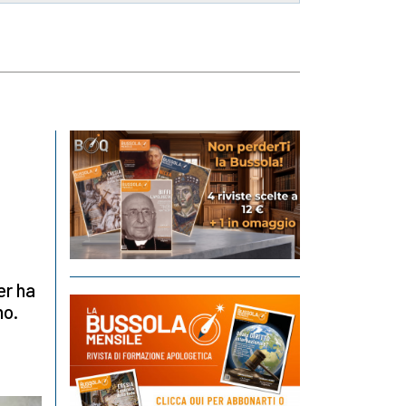
er ha
no.