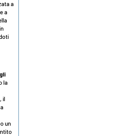
zata a
e a
lla
in
doti
gli
o la
, il
pa
lo un
entito