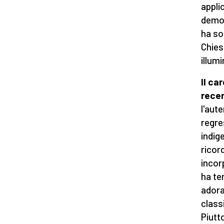
appli
demoni
ha so
Chiesa
illum
Il ca
rece
l'aut
regre
indig
ricor
incor
ha te
adora
class
Piutt