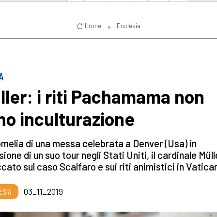
Home
Ecclesia
A
ller: i riti Pachamama non
no inculturazione
omelia di una messa celebrata a Denver (Usa) in
ione di un suo tour negli Stati Uniti, il cardinale Müll
cato sul caso Scalfaro e sui riti animistici in Vatica
ESIA
03_11_2019