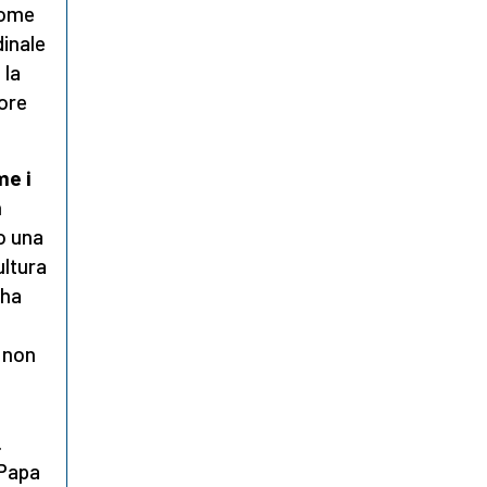
come
dinale
 la
iore
me i
n
o una
ultura
 ha
a non
.
 Papa