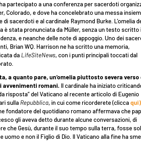
ha partecipato a una conferenza per sacerdoti organiz
r, Colorado, e dove ha concelebrato una messa insiem
e di sacerdoti e al cardinale Raymond Burke. L’omelia de
 è stata pronunciata da Müller, senza un testo scritto 
denza, e neanche delle note di appoggio. Uno dei sacer
nti, Brian WQ. Harrison ne ha scritto una memoria,
icata da
LifeSiteNews
, con i punti principali toccati dal
rato.
ta, a quanto pare, un’omelia piuttosto severa verso 
i avvenimenti romani.
Il cardinale ha iniziato criticand
ida risposta” del Vaticano al recente articolo di Eugenio
ari sulla
Repubblica
, in cui come ricorderete (clicca
qui)
e fondatore del quotidiano romano affermava che pa
esco gli aveva detto durante alcune conversazioni, di
ere che Gesù, durante il suo tempo sulla terra, fosse so
e uomo e non il Figlio di Dio. Il Vaticano alla fine ha sm