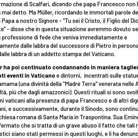
ermazione di Scalfari, dicendo che papa Francesco non 
 mai detto. Ma Müller, ricordando le immortali parole de
Papa a nostro Signore - "Tu sei il Cristo, il Figlio del Di
te" - disse che in questa situazione avremmo dovuto se
a professione di fede che veniva immediatamente e
tamente dalle labbra del successore di Pietro in person
dalle labbra di un addetto stampa del Vaticano.
r ha poi continuato condannando in maniera taglien
ti eventi in Vaticano
e dintorni, incentrati sulle statue
mama (una divinità della "Madre Terra" venerata nelle 
ltà, più che dagli amazzonici). Questi rituali si sono svolt
ni vaticani alla presenza di papa Francesco e di altri dig
ani, e successivamente, durante il Sinodo, sono continu
 chiesa romana di Santa Maria in Traspontina. Sua Emi
ermato che si tratta di un grave abuso il fatto che tali ri
tici siano stati permessi in questi luoghi, e li ha denunc