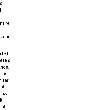
lo
l
o
ntire
a, non
te i
tte di
Ande,
i nei
nitari
ati
nenza
ti
iati