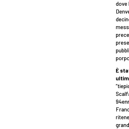
dove 
Denve
decin
messa
prece
prese
pubbl
porpo
È sta
ultim
“tiep
Scalf
94enn
Franc
riten
grand