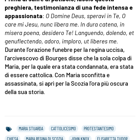
preghiera, testimonianza di una fede intensa e
appassionata
:
O Domine Deus, speravi in Te, O
care mi Jesu, nunc libera me. In dura catena, in
misera poena, desidero Te! Languendo, dolendo, et
genuflectendo, adoro, imploro, ut liberes me
.
Durante l’orazione funebre per la regina uccisa,
l’arcivescovo di Bourges disse che la sola colpa di
Maria, per la quale era stata condannata, era stata
di essere cattolica. Con Maria sconfitta e
assassinata, si aprì per la Scozia l’ora più oscura
della sua storia.
MARIA STUARDA
CATTOLICESIMO
PROTESTANTESIMO
CHIESA
MARIA REGINA DI SCOZIA
JOHN KNOX
ELISABETTA TUDOR