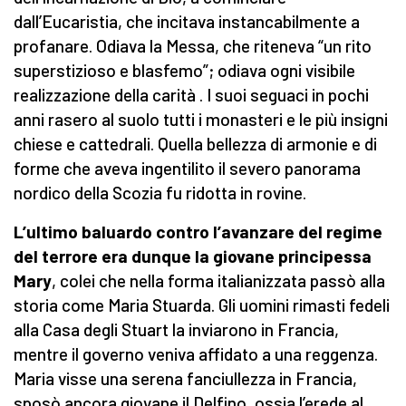
dall’Eucaristia, che incitava instancabilmente a
profanare. Odiava la Messa, che riteneva “un rito
superstizioso e blasfemo”; odiava ogni visibile
realizzazione della carità . I suoi seguaci in pochi
anni rasero al suolo tutti i monasteri e le più insigni
chiese e cattedrali. Quella bellezza di armonie e di
forme che aveva ingentilito il severo panorama
nordico della Scozia fu ridotta in rovine.
L’ultimo baluardo contro l’avanzare del regime
del terrore era dunque la giovane principessa
Mary
, colei che nella forma italianizzata passò alla
storia come Maria Stuarda. Gli uomini rimasti fedeli
alla Casa degli Stuart la inviarono in Francia,
mentre il governo veniva affidato a una reggenza.
Maria visse una serena fanciullezza in Francia,
sposò ancora giovane il Delfino, ossia l’erede al