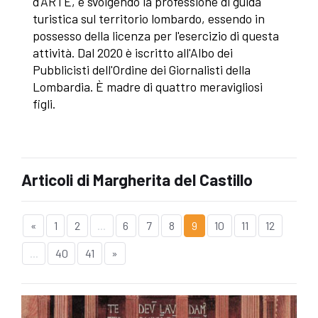
d'ARTE, e svolgendo la professione di guida
turistica sul territorio lombardo, essendo in
possesso della licenza per l'esercizio di questa
attività. Dal 2020 è iscritto all'Albo dei
Pubblicisti dell'Ordine dei Giornalisti della
Lombardia. È madre di quattro meravigliosi
figli.
Articoli di Margherita del Castillo
«
1
2
...
6
7
8
9
10
11
12
...
40
41
»