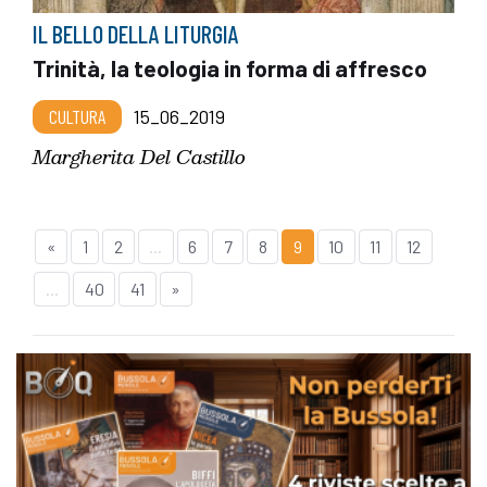
IL BELLO DELLA LITURGIA
Trinità, la teologia in forma di affresco
CULTURA
15_06_2019
Margherita Del Castillo
«
1
2
...
6
7
8
9
10
11
12
...
40
41
»