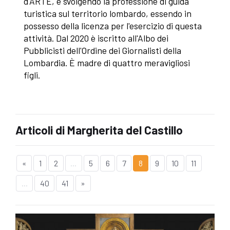
d'ARTE, e svolgendo la professione di guida
turistica sul territorio lombardo, essendo in
possesso della licenza per l'esercizio di questa
attività. Dal 2020 è iscritto all'Albo dei
Pubblicisti dell'Ordine dei Giornalisti della
Lombardia. È madre di quattro meravigliosi
figli.
Articoli di Margherita del Castillo
«
1
2
...
5
6
7
8
9
10
11
...
40
41
»