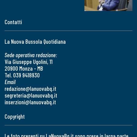
Contatti
La Nuova Bussola Quotidiana
Sede operativa redazione:
Via Giuseppe Ugolini, 11
20900 Monza - MB
Tel. 039 9418930
Email
redazione@lanuovabq.it
segreteria@lanuovabq.it
inserzioni@lanuovabq.it
Copyright
Le foto presenti su LaNuovaBq.it sono prese in larga parte