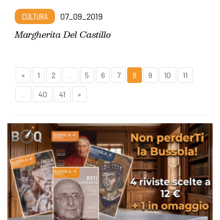
CULTURA
07_09_2019
Margherita Del Castillo
«
1
2
...
5
6
7
8
9
10
11
...
40
41
»