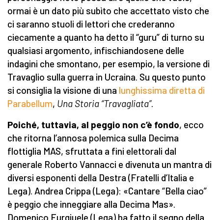
ormai è un dato più subìto che accettato visto che
ci saranno stuoli di lettori che crederanno
ciecamente a quanto ha detto il “guru” di turno su
qualsiasi argomento, infischiandosene delle
indagini che smontano, per esempio, la versione di
Travaglio sulla guerra in Ucraina. Su questo punto
si consiglia la visione di una
lunghissima diretta di
Parabellum
,
U
na
S
toria “Travagliata”
.
Poiché, tuttavia, al peggio non c’è fondo
, ecco
che ritorna l’annosa polemica sulla Decima
flottiglia MAS, sfruttata a fini elettorali dal
generale Roberto Vannacci e divenuta un mantra di
diversi esponenti della Destra (Fratelli d’Italia e
Lega). Andrea Crippa (Lega): «Cantare “Bella ciao”
è peggio che inneggiare alla Decima Mas».
Domenico Furgiuele (Lega) ha fatto il segno della