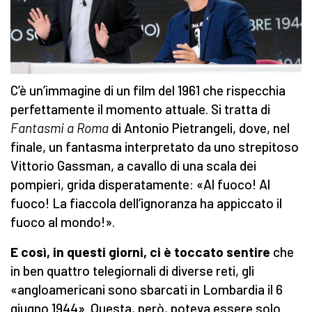
C’è un’immagine di un film del 1961 che rispecchia
perfettamente il momento attuale. Si tratta di
Fantasmi a Roma
di Antonio Pietrangeli, dove, nel
finale, un fantasma interpretato da uno strepitoso
Vittorio Gassman, a cavallo di una scala dei
pompieri, grida disperatamente: «Al fuoco! Al
fuoco! La fiaccola dell’ignoranza ha appiccato il
fuoco al mondo!».
E così, in questi giorni, ci è toccato sentire
che
in ben quattro telegiornali di diverse reti, gli
«angloamericani sono sbarcati in Lombardia il 6
giugno 1944». Questa, però, poteva essere solo