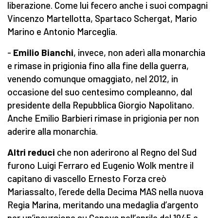
liberazione. Come lui fecero anche i suoi compagni
Vincenzo Martellotta, Spartaco Schergat, Mario
Marino e Antonio Marceglia.
-
Emilio Bianchi
, invece, non aderì alla monarchia
e rimase in prigionia fino alla fine della guerra,
venendo comunque omaggiato, nel 2012, in
occasione del suo centesimo compleanno, dal
presidente della Repubblica Giorgio Napolitano.
Anche Emilio Barbieri rimase in prigionia per non
aderire alla monarchia.
Altri reduci
che non aderirono al Regno del Sud
furono Luigi Ferraro ed Eugenio Wolk mentre il
capitano di vascello Ernesto Forza creò
Mariassalto, l’erede della Decima MAS nella nuova
Regia Marina, meritando una medaglia d’argento
per un’incursione su Genova nell’aprile del 1945 e