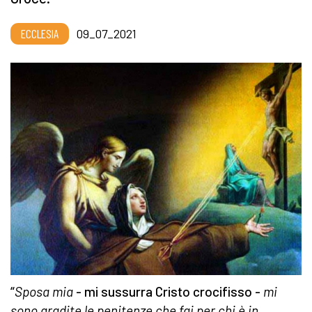
ECCLESIA
09_07_2021
“
Sposa mia
- mi sussurra Cristo crocifisso -
mi
sono gradite le penitenze che fai per chi è in