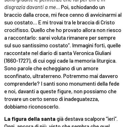
disgrazia davanti a me
… Poi, schiodando un
braccio dalla croce, mi fece cenno di avvicinarmi al
suo costato… E mi trovai tra le braccia di Cristo
crocifisso. Quello che ho provato allora non riesco
a raccontarlo: sarei voluta rimanere per sempre
sul suo santissimo costato”. Immagini forti, quelle
raccontate nel diario di santa Veronica Giuliani
(1660-1727), di cui oggi cade la memoria liturgica.
Sono parole che echeggiano di un amore
sconfinato, ultraterreno. Potremmo mai davvero
comprenderle? I santi sono monumenti della fede
e noi, davanti a queste figure, non possiamo che
trovare un certo senso di inadeguatezza,
dobbiamo riconoscerlo.
La figura della santa
già destava scalpore “ieri”.
Oggi, ancora di più, visto che sembra che quel