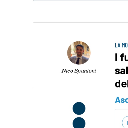
LA MO
I 
sa
Nico Spuntoni
del
Asc