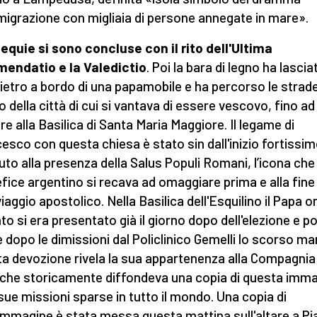
emigrazione con migliaia di persone annegate in mare».
equie si sono concluse con il rito dell'Ultima
endatio e la Valedictio
. Poi la bara di legno ha lascia
ietro a bordo di una papamobile e ha percorso le strade
o della città di cui si vantava di essere vescovo, fino ad
are alla Basilica di Santa Maria Maggiore. Il legame di
esco con questa chiesa è stato sin dall'inizio fortissi
uto alla presenza della Salus Populi Romani, l’icona che 
fice argentino si recava ad omaggiare prima e alla fine 
iaggio apostolico. Nella Basilica dell'Esquilino il Papa o
to si era presentato già il giorno dopo dell'elezione e po
 dopo le dimissioni dal Policlinico Gemelli lo scorso ma
a devozione rivela la sua appartenenza alla Compagnia 
che storicamente diffondeva una copia di questa imm
 sue missioni sparse in tutto il mondo. Una copia di
'immagine è stata messa questa mattina sull'altare a Pi