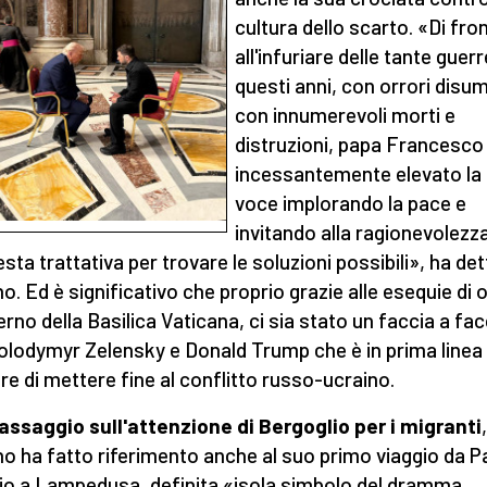
cultura dello scarto. «Di fro
all'infuriare delle tante guerr
questi anni, con orrori disum
con innumerevoli morti e
distruzioni, papa Francesco
incessantemente elevato la
voce implorando la pace e
invitando alla ragionevolezza
esta trattativa per trovare le soluzioni possibili», ha dett
o. Ed è significativo che proprio grazie alle esequie di o
terno della Basilica Vaticana, ci sia stato un faccia a fac
olodymyr Zelensky e Donald Trump che è in prima linea
re di mettere fine al conflitto russo-ucraino.
assaggio sull'attenzione di Bergoglio per i migranti
,
o ha fatto riferimento anche al suo primo viaggio da P
io a Lampedusa, definita «isola simbolo del dramma