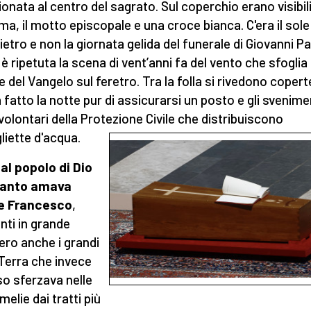
ionata al centro del sagrato. Sul coperchio erano visibili
a, il motto episcopale e una croce bianca. C'era il sole
ietro e non la giornata gelida del funerale di Giovanni Pao
 è ripetuta la scena di vent’anni fa del vento che sfoglia 
e del Vangelo sul feretro. Tra la folla si rivedono copert
a fatto la notte pur di assicurarsi un posto e gli svenime
 volontari della Protezione Civile che distribuiscono
gliette d'acqua.
 al popolo di Dio
tanto amava
re Francesco
,
nti in grande
ero anche i grandi
 Terra che invece
o sferzava nelle
elie dai tratti più