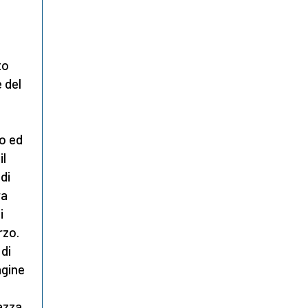
to
 del
mo ed
il
di
ra
i
rzo.
di
agine
azza