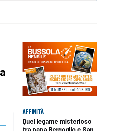
ia
o
AFFINITÀ
Quel legame misterioso
tra papa Bergoglio e San