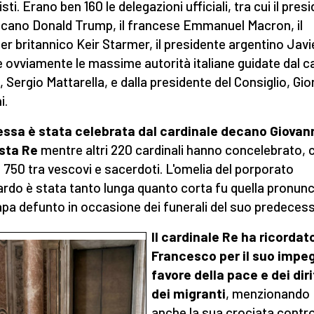
sti. Erano ben 160 le delegazioni ufficiali, tra cui il pres
cano Donald Trump, il francese Emmanuel Macron, il
er britannico Keir Starmer, il presidente argentino Javi
 e ovviamente le massime autorità italiane guidate dal c
, Sergio Mattarella, e dalla presidente del Consiglio, Gio
i.
ssa è stata celebrata dal cardinale decano Giovan
sta Re
mentre altri 220 cardinali hanno concelebrato, 
750 tra vescovi e sacerdoti. L'omelia del porporato
rdo è stata tanto lunga quanto corta fu quella pronunc
apa defunto in occasione dei funerali del suo predeces
Il cardinale Re ha ricordat
Francesco per il suo impe
favore della pace e dei diri
dei migranti
, menzionando
anche la sua crociata contro