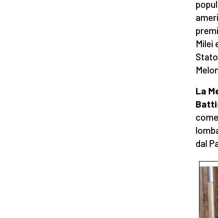
populi
ameri
premi
Milei
Stato
Melon
La Me
Batti
come 
lomba
dal P