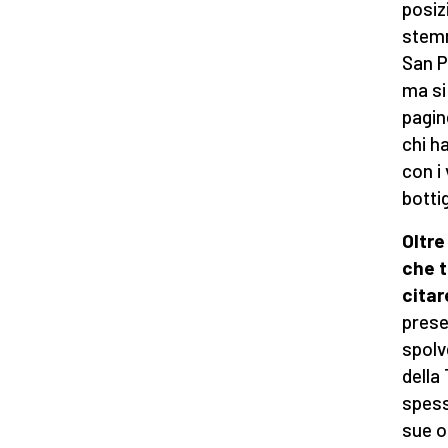
posiz
stemm
San P
ma si
pagin
chi h
con i
botti
Oltre
che 
cita
prese
spolv
della
spess
sue om