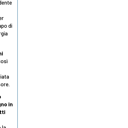
idente
er
apo di
rgia
ni
così
iata
sore.
o
gno in
tti
 la