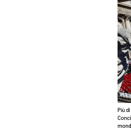
Più d
Conci
mondo