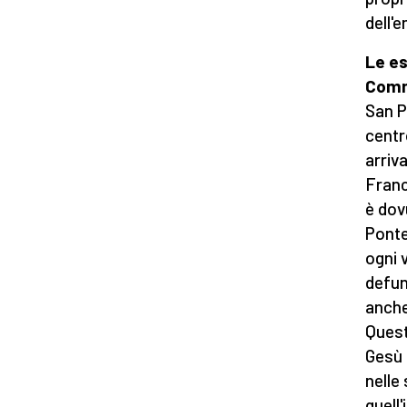
dell'
Le es
Comm
San P
centr
arriv
Franc
è dov
Ponte
ogni v
defun
anche
Quest
Gesù 
nelle
quell