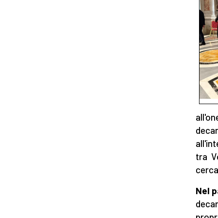
all'on
decan
all'in
tra V
cerca
Nel p
decan
propr