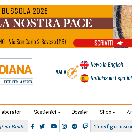
News
in English
VAI A
Noticias
en Español
llaboratori
Sostienici
Dossier
Shop
Ar
Trasfigurazio
efano Bimbi