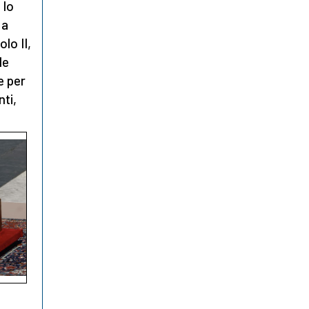
 lo
 a
lo II,
le
e per
nti,