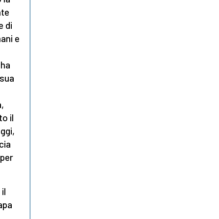
nte
e di
ani e
 ha
 sua
,
o il
ggi,
cia
 per
 il
apa