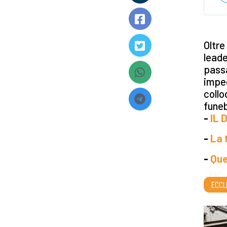
Oltre
leade
passa
impeg
collo
funeb
-
IL 
-
La 
-
Que
ECCL