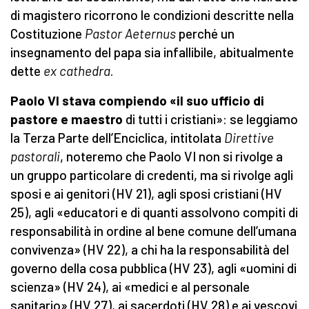
di magistero ricorrono le condizioni descritte nella
Costituzione
Pastor Aeternus
perché un
insegnamento del papa sia infallibile, abitualmente
dette
ex cathedra
.
Paolo VI stava compiendo «il suo ufficio di
pastore e maestro
di tutti i cristiani»: se leggiamo
la Terza Parte dell’Enciclica, intitolata
Direttive
pastorali
, noteremo che Paolo VI non si rivolge a
un gruppo particolare di credenti, ma si rivolge agli
sposi e ai genitori (HV 21), agli sposi cristiani (HV
25), agli «educatori e di quanti assolvono compiti di
responsabilità in ordine al bene comune dell’umana
convivenza» (HV 22), a chi ha la responsabilità del
governo della cosa pubblica (HV 23), agli «uomini di
scienza» (HV 24), ai «medici e al personale
sanitario» (HV 27), ai sacerdoti (HV 28) e ai vescovi