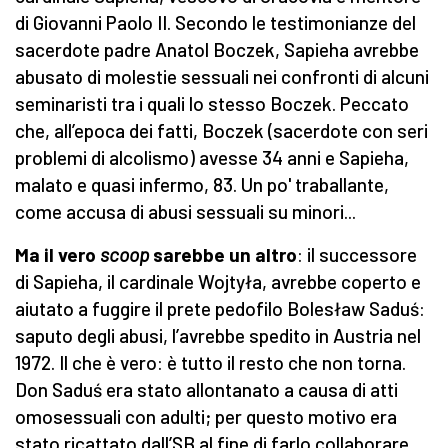
di Giovanni Paolo II. Secondo le testimonianze del
sacerdote padre Anatol Boczek, Sapieha avrebbe
abusato di molestie sessuali nei confronti di alcuni
seminaristi tra i quali lo stesso Boczek. Peccato
che, all’epoca dei fatti, Boczek (sacerdote con seri
problemi di alcolismo) avesse 34 anni e Sapieha,
malato e quasi infermo, 83. Un po' traballante,
come accusa di abusi sessuali su minori...
Ma il vero
scoop
sarebbe un altro
: il successore
di Sapieha, il cardinale Wojtyła, avrebbe coperto e
aiutato a fuggire il prete pedofilo Bolesław Saduś:
saputo degli abusi, l’avrebbe spedito in Austria nel
1972. Il che è vero: è tutto il resto che non torna.
Don Saduś era stato allontanato a causa di atti
omosessuali con adulti; per questo motivo era
stato ricattato dall’SB al fine di farlo collaborare