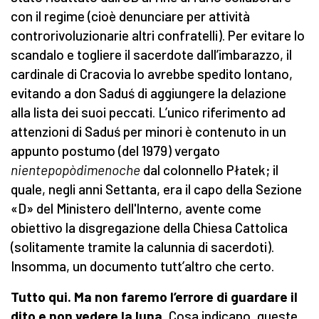
con il regime (cioè denunciare per attività
controrivoluzionarie altri confratelli). Per evitare lo
scandalo e togliere il sacerdote dall’imbarazzo, il
cardinale di Cracovia lo avrebbe spedito lontano,
evitando a don Saduś di aggiungere la delazione
alla lista dei suoi peccati. L’unico riferimento ad
attenzioni di Saduś per minori è contenuto in un
appunto postumo (del 1979) vergato
nientepopòdimenoche
dal colonnello Płatek; il
quale, negli anni Settanta, era il capo della Sezione
«D» del Ministero dell'Interno, avente come
obiettivo la disgregazione della Chiesa Cattolica
(solitamente tramite la calunnia di sacerdoti).
Insomma, un documento tutt’altro che certo.
Tutto qui. Ma non faremo l’errore di guardare il
dito e non vedere la luna.
Cosa indicano, queste