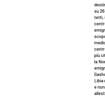
destin
su 26 
tetti,
centr
emigr
scopo
medic
centr
più ci
la Nor
emigr
Gasho
Libia
e non
allest