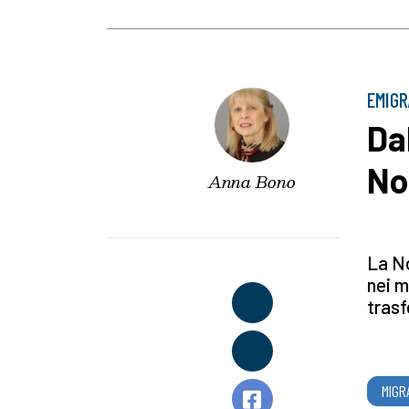
EMIGR
Da
No
Anna Bono
La No
nei m
trasf
MIGR