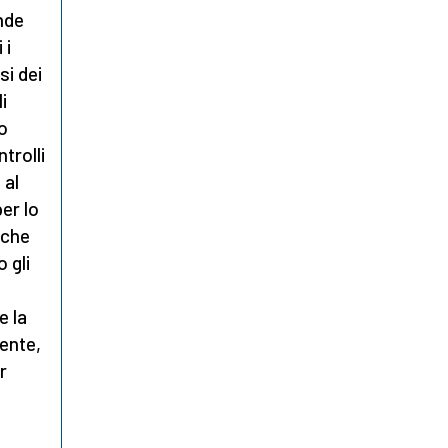
ende
 i
si dei
i
lo
trolli
 al
er lo
a che
 gli
e la
mente,
r