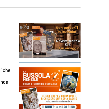
li che
wanda