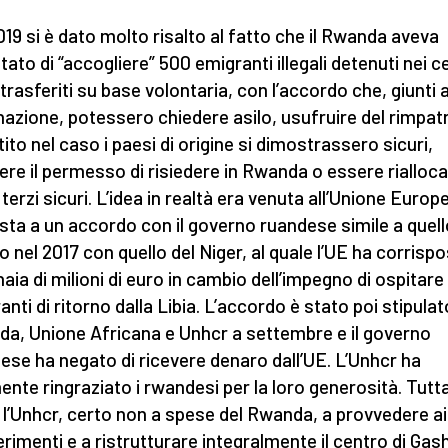
019 si è dato molto risalto al fatto che il Rwanda aveva
tato di “accogliere” 500 emigranti illegali detenuti nei c
: trasferiti su base volontaria, con l’accordo che, giunti 
nazione, potessero chiedere asilo, usufruire del rimpat
tito nel caso i paesi di origine si dimostrassero sicuri,
ere il permesso di risiedere in Rwanda o essere riallocat
terzi sicuri. L’idea in realtà era venuta all’Unione Europ
sta a un accordo con il governo ruandese simile a quell
to nel 2017 con quello del Niger, al quale l’UE ha corrisp
aia di milioni di euro in cambio dell’impegno di ospitare 
nti di ritorno dalla Libia. L’accordo è stato poi stipulat
a, Unione Africana e Unhcr a settembre e il governo
ese ha negato di ricevere denaro dall’UE. L’Unhcr ha
ente ringraziato i rwandesi per la loro generosità. Tutt
 l’Unhcr, certo non a spese del Rwanda, a provvedere ai
erimenti e a ristrutturare integralmente il centro di Gas