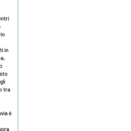
entri
a
rio
i in
ea,
o
osto
gli
o tra
avia è
hora