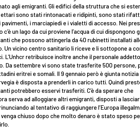
ato agli emigranti. Gli edifici della struttura che si est
ettari sono stati rintonacati e ridipinti, sono stati rifatti
 i pavimenti, i marciapiedi e i vialetti di accesso. Nei pres
o c’è un lago da cui proviene l’acqua di cui dispongono gl
anti che possono attingerla da 40 rubinetti installati al
. Un vicino centro sanitario li riceve e li sottopone a con
i. L’Unhcr retribuisce inoltre anche il personale addetto
o. Da settembre vi sono state trasferite 500 persone, p
ttadini eritrei e somali. Il 9 gennaio però è giunta notizi
vegia è disposta a prenderli in carico tutti. Quindi presto
anti potrebbero esservi trasferiti. C’è da sperare che
ra serva ad alloggiare altri emigranti, disposti a lasciar
 rinunciando al tentativo di raggiungere l’Europa illegal
 venga chiuso dopo che molto denaro è stato speso pe
irlo.