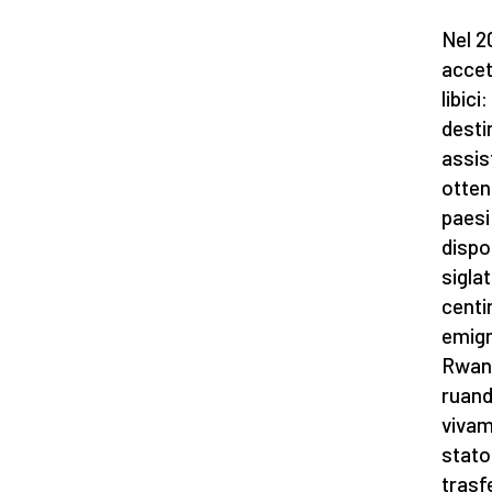
Nel 2
accet
libici
desti
assis
otten
paesi 
dispo
sigla
centin
emigra
Rwand
ruand
vivam
stato
trasf