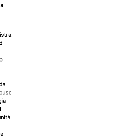
va
e
istra.
ld
to
nda
ccuse
già
l
unità
e,