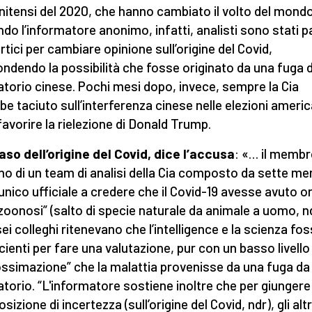
nitensi del 2020, che hanno cambiato il volto del mondo
do l’informatore anonimo, infatti, analisti sono stati p
rtici per cambiare opinione sull’origine del Covid,
ndendo la possibilità che fosse originato da una fuga 
atorio cinese. Pochi mesi dopo, invece, sempre la Cia
be taciuto sull’interferenza cinese nelle elezioni ameri
favorire la rielezione di Donald Trump.
aso dell’origine del Covid, dice l’accusa
: «… il membr
no di un team di analisi della Cia composto da sette m
l’unico ufficiale a credere che il Covid-19 avesse avuto o
 zoonosi” (salto di specie naturale da animale a uomo, nd
sei colleghi ritenevano che l’intelligence e la scienza fo
icienti per fare una valutazione, pur con un basso livello 
ssimazione” che la malattia provenisse da una fuga da
atorio. “L'informatore sostiene inoltre che per giungere
sizione di incertezza (sull’origine del Covid, ndr), gli altr