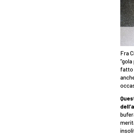
Fra C
“gola
fatto
anche
occas
Quest
dell’
bufer
merit
insoli