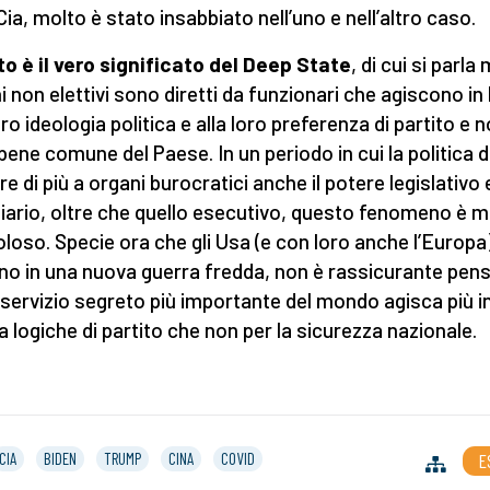
Cia, molto è stato insabbiato nell’uno e nell’altro caso.
o è il vero significato del Deep State
, di cui si parla
i non elettivi sono diretti da funzionari che agiscono in
oro ideologia politica e alla loro preferenza di partito e 
l bene comune del Paese. In un periodo in cui la politica 
e di più a organi burocratici anche il potere legislativo 
ziario, oltre che quello esecutivo, questo fenomeno è m
oloso. Specie ora che gli Usa (e con loro anche l’Europa
no in una nuova guerra fredda, non è rassicurante pen
l servizio segreto più importante del mondo agisca più i
a logiche di partito che non per la sicurezza nazionale.
CIA
BIDEN
TRUMP
CINA
COVID
E