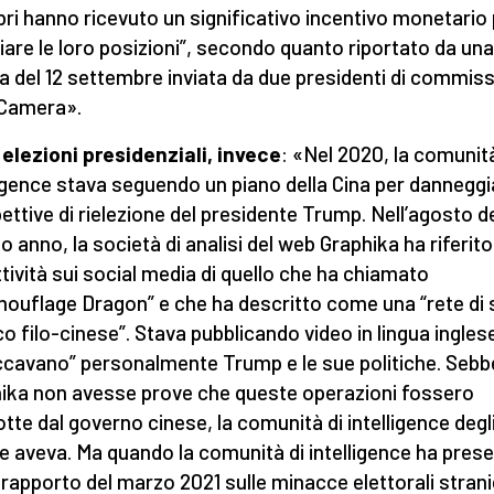
i hanno ricevuto un significativo incentivo monetario 
are le loro posizioni”, secondo quanto riportato da una
ra del 12 settembre inviata da due presidenti di commis
 Camera».
 elezioni presidenziali, invece
: «Nel 2020, la comunità
ligence stava seguendo un piano della Cina per danneggi
ettive di rielezione del presidente Trump. Nell’agosto d
o anno, la società di analisi del web Graphika ha riferito
attività sui social media di quello che ha chiamato
ouflage Dragon” e che ha descritto come una “rete di
ico filo-cinese”. Stava pubblicando video in lingua ingles
ccavano” personalmente Trump e le sue politiche. Seb
ika non avesse prove che queste operazioni fossero
tte dal governo cinese, la comunità di intelligence degli
 le aveva. Ma quando la comunità di intelligence ha pres
o rapporto del marzo 2021 sulle minacce elettorali strani