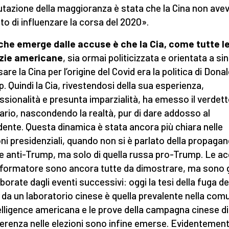
lutazione della maggioranza è stata che la Cina non ave
to di influenzare la corsa del 2020».
che emerge dalle accuse è che la Cia, come tutte l
zie americane
, sia ormai politicizzata e orientata a sin
re la Cina per l’origine del Covid era la politica di Dona
. Quindi la Cia, rivestendosi della sua esperienza,
ssionalità e presunta imparzialità, ha emesso il verdet
ario, nascondendo la realtà, pur di dare addosso al
dente. Questa dinamica è stata ancora più chiara nelle
oni presidenziali, quando non si è parlato della propaga
e anti-Trump, ma solo di quella russa pro-Trump. Le a
informatore sono ancora tutte da dimostrare, ma sono 
borate dagli eventi successivi: oggi la tesi della fuga de
 da un laboratorio cinese è quella prevalente nella com
telligence americana e le prove della campagna cinese di
ferenza nelle elezioni sono infine emerse. Evidentement