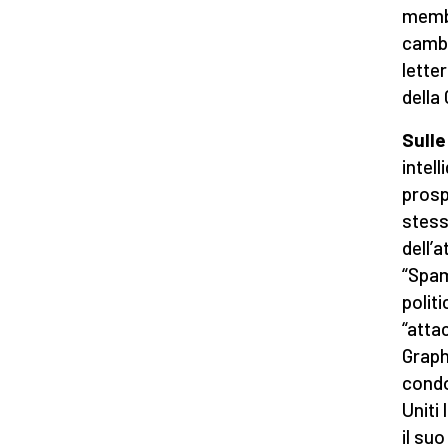
membr
cambi
lette
della
Sulle
intel
prosp
stess
dell’
“Spam
polit
“atta
Graph
condo
Uniti
il su