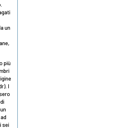
.
agati
da un
cane,
o più
embri
rigine
r). I
ssero
di
 un
 ad
i sei