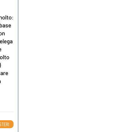
 molto:
 base
non
delega
e
olto
)
sare
n
STERI