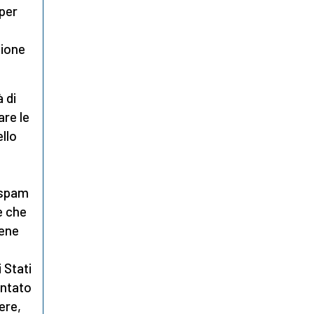
per
sione
 di
are le
ello
 spam
e che
bene
 Stati
entato
ere,