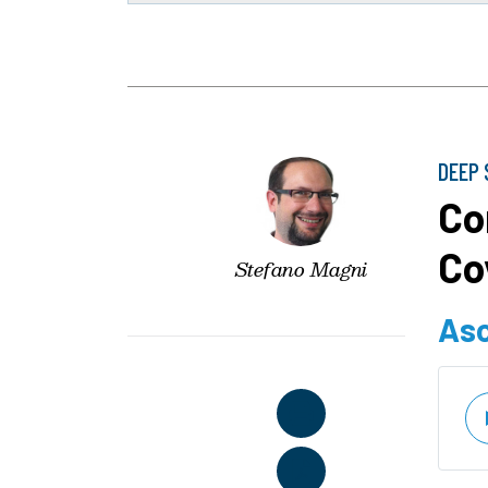
DEEP 
Com
Co
Stefano Magni
Asc