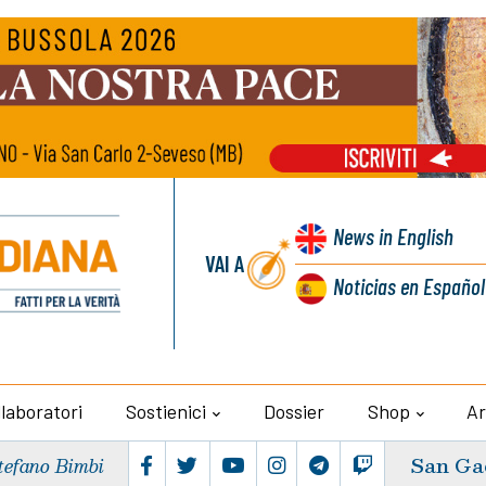
News
in English
VAI A
Noticias
en Español
llaboratori
Sostienici
Dossier
Shop
Ar
San Ga
tefano Bimbi