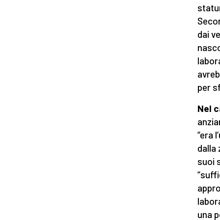
statu
Secon
dai ve
nasco
labor
avreb
per s
Nel c
anzia
“era 
dalla
suoi 
“suff
appro
labor
una po