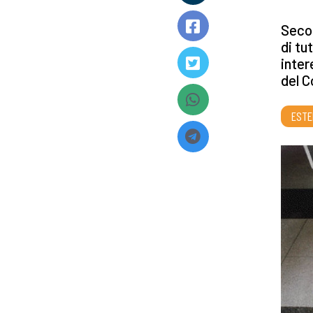
Secon
di tu
inter
del C
ESTE