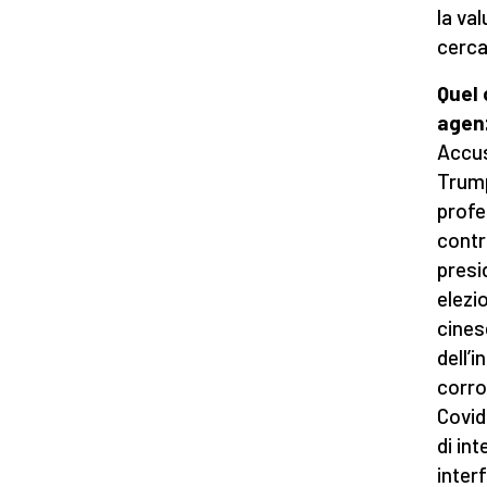
la va
cerca
Quel 
agen
Accusa
Trump
profe
contr
presi
elezi
cines
dell’
corro
Covid
di in
inter