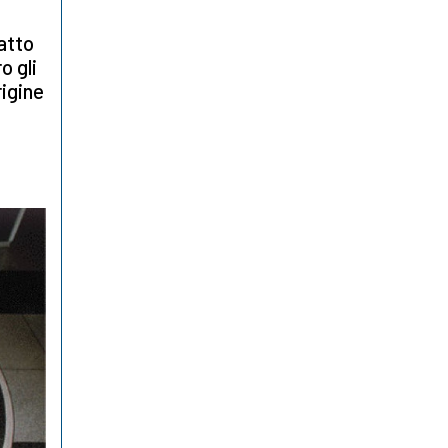
fatto
o gli
rigine