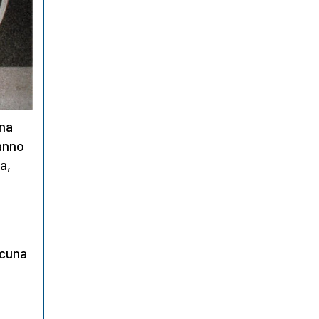
una
hanno
a,
lcuna