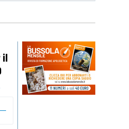
il
0
o