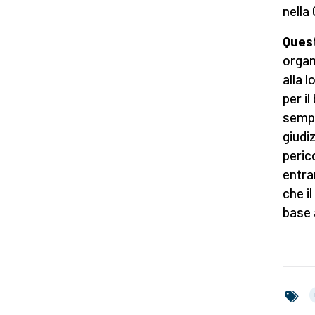
nella 
Quest
organ
alla l
per i
sempr
giudi
peric
entra
che i
base 