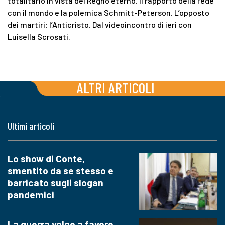
totalitario in vista del Regno eterno. Il rapporto della fede
con il mondo e la polemica Schmitt-Peterson. L’opposto
dei martiri: l’Anticristo. Dal videoincontro di ieri con
Luisella Scrosati.
ALTRI ARTICOLI
Ultimi articoli
Lo show di Conte,
smentito da se stesso e
barricato sugli slogan
pandemici
La guerra volge a favore