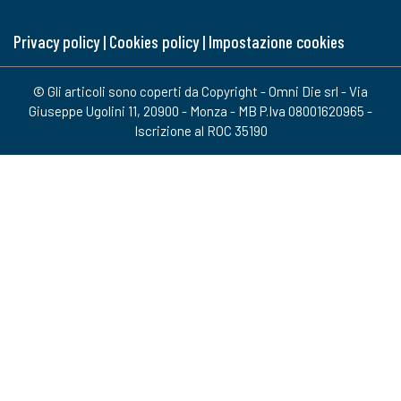
Privacy policy
|
Cookies policy
|
Impostazione cookies
© Gli articoli sono coperti da Copyright - Omni Die srl - Via
Giuseppe Ugolini 11, 20900 - Monza - MB P.Iva 08001620965 -
Iscrizione al ROC 35190