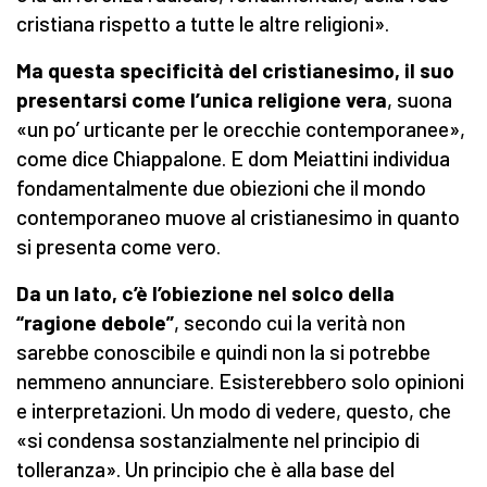
cristiana rispetto a tutte le altre religioni».
M
a questa specificità del
cristianesimo
,
il suo
presentarsi come
l’unica religione vera
, suona
«un po’ urticante per le orecchie contemporanee»,
come dice Chiappalone. E dom Meiattini individua
fondamentalmente due obiezioni che il mondo
contemporaneo muove al cristianesimo in quanto
si presenta come vero.
Da un lato, c’è l’obiezione nel solco della
“ragione debole”
, secondo cui la verità non
sarebbe conoscibile e quindi non la si potrebbe
nemmeno annunciare. Esisterebbero solo opinioni
e interpretazioni. Un modo di vedere, questo, che
«si condensa sostanzialmente nel principio di
tolleranza». Un principio che è alla base del