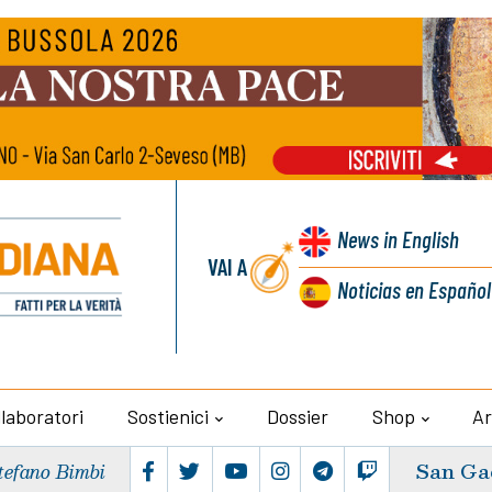
News
in English
VAI A
Noticias
en Español
llaboratori
Sostienici
Dossier
Shop
Ar
San Ga
tefano Bimbi