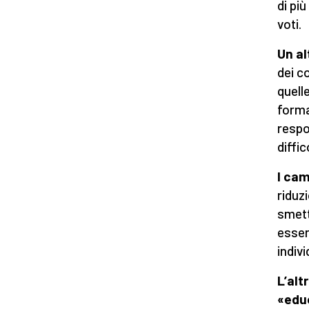
di più
voti.
Un al
dei co
quell
forma
respon
diffic
I cam
riduz
smett
esser
indivi
L’alt
«educ