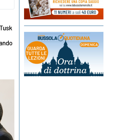
 Tusk
zando