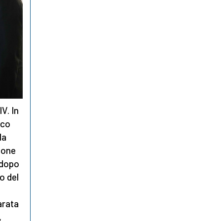
V. In
ico
la
zione
 dopo
o del
arata
,