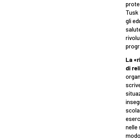
protes
Tusk 
gli ed
salut
rivol
progr
La «r
di re
organ
scriv
situaz
inseg
scola
eserci
nelle
modo 