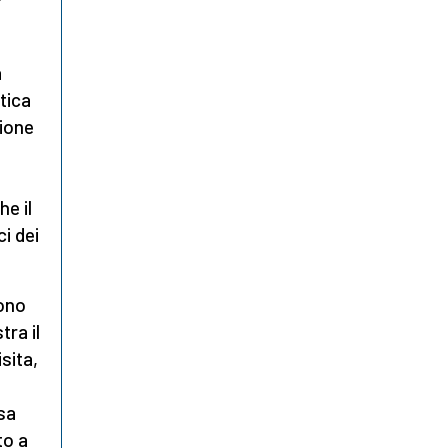
a
tica
zione
he il
i dei
.
sono
tra il
sita,
sa
to a