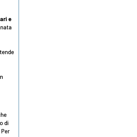
ari e
inata
ntende
in
che
o di
. Per