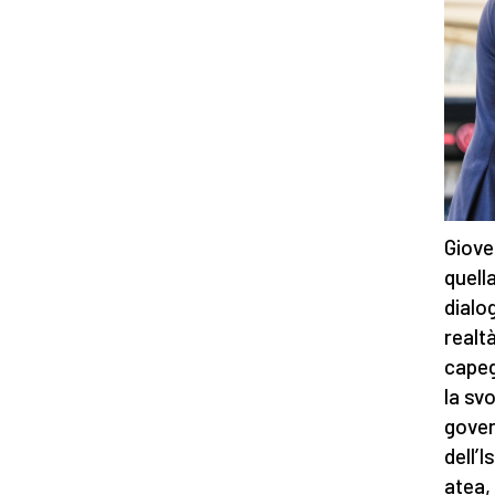
Giove
quell
dialo
realt
capeg
la sv
gover
dell’
atea, 