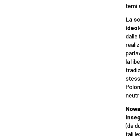
temi e
La sc
ideol
dalle 
reali
parla
la li
tradi
stess
Polon
neutr
Nowac
inse
(da d
tali l