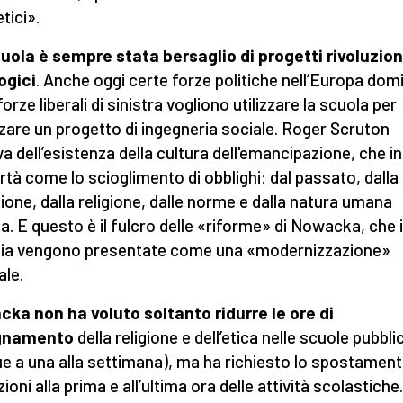
tici».
uola è sempre stata bersaglio di progetti rivoluzion
ogici
. Anche oggi certe forze politiche nell’Europa dom
forze liberali di sinistra vogliono utilizzare la scuola per
zzare un progetto di ingegneria sociale. Roger Scruton
va dell’esistenza della cultura dell'emancipazione, che i
bertà come lo scioglimento di obblighi: dal passato, dalla
zione, dalla religione, dalle norme e dalla natura umana
a. E questo è il fulcro delle «riforme» di Nowacka, che 
ia vengono presentate come una «modernizzazione»
ale.
ka non ha voluto soltanto ridurre le ore di
gnamento
della religione e dell’etica nelle scuole pubbli
ue a una alla settimana), ma ha richiesto lo spostament
ezioni alla prima e all’ultima ora delle attività scolastiche