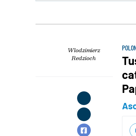
POLO
Wlodzimierz
Tus
Redzioch
ca
Pa
Asc