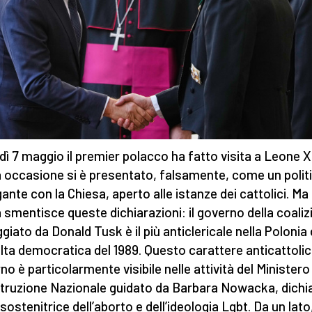
dì 7 maggio il premier polacco ha fatto visita a Leone XI
a occasione si è presentato, falsamente, come un polit
gante con la Chiesa, aperto alle istanze dei cattolici. Ma 
à smentisce queste dichiarazioni: il governo della coali
giato da Donald Tusk è il più anticlericale nella Polonia
olta democratica del 1989. Questo carattere anticattolic
no è particolarmente visibile nelle attività del Ministero
Istruzione Nazionale guidato da Barbara Nowacka, dichi
sostenitrice dell’aborto e dell’ideologia Lgbt. Da un lato