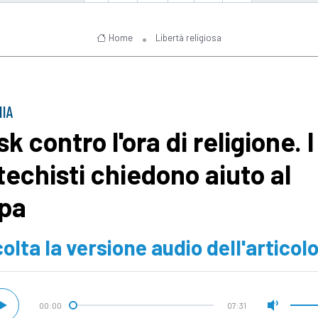
Home
Libertà religiosa
NIA
k contro l'ora di religione. I
techisti chiedono aiuto al
pa
olta la versione audio dell'articol
00:00
07:31