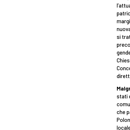
l’att
patri
margi
nuova
si tr
preco
gende
Chies
Conco
dirett
Malgr
stati
comun
che p
Polon
local