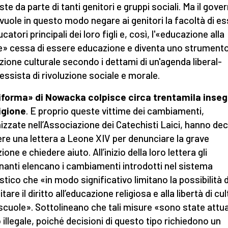
te da parte di tanti genitori e gruppi sociali. Ma il gover
vuole in questo modo negare ai genitori la facoltà di e
ucatori principali dei loro figli e, così, l'«educazione alla
e» cessa di essere educazione e diventa uno strumento
uzione culturale secondo i dettami di un'agenda liberal-
essista di rivoluzione sociale e morale.
iforma» di Nowacka colpisce circa trentamila inse
ligione
. E proprio queste vittime dei cambiamenti,
izzate nell’Associazione dei Catechisti Laici, hanno dec
ere una lettera a Leone XIV per denunciare la grave
ione e chiedere aiuto. All’inizio della loro lettera gli
nanti elencano i cambiamenti introdotti nel sistema
stico che «in modo significativo limitano la possibilità d
tare il diritto all’educazione religiosa e alla libertà di cu
 scuole». Sottolineano che tali misure «sono state attua
illegale, poiché decisioni di questo tipo richiedono un