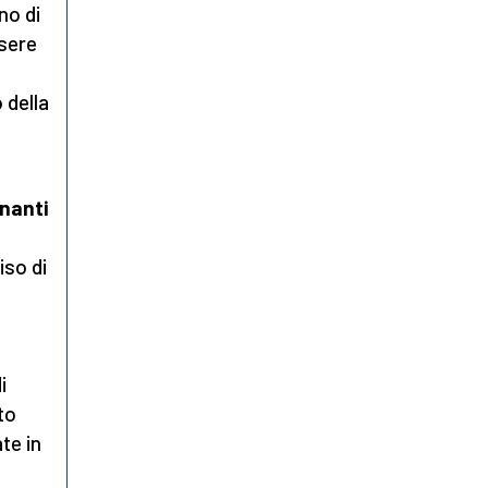
no di
ssere
 della
gnanti
iso di
i
lto
te in