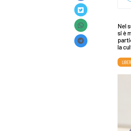
Nel s
si è 
parti
la cu
LIBE