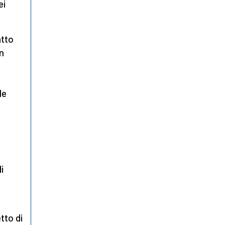
ei
atto
in
le
i
tto di