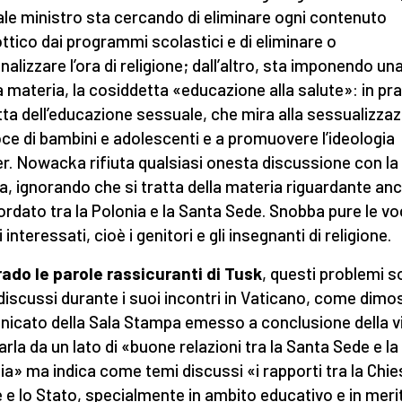
uale ministro sta cercando di eliminare ogni contenuto
ottico dai programmi scolastici e di eliminare o
nalizzare l’ora di religione; dall’altro, sta imponendo un
 materia, la cosiddetta «educazione alla salute»: in pra
atta dell’educazione sessuale, che mira alla sessualizza
ce di bambini e adolescenti e a promuovere l’ideologia
r. Nowacka rifiuta qualsiasi onesta discussione con la
a, ignorando che si tratta della materia riguardante anc
rdato tra la Polonia e la Santa Sede. Snobba pure le voc
i interessati, cioè i genitori e gli insegnanti di religione
ado le parole rassicuranti di Tusk
, questi problemi 
 discussi durante i suoi incontri in Vaticano, come dimos
icato della Sala Stampa emesso a conclusione della vi
arla da un lato di «buone relazioni tra la Santa Sede e la
ia» ma indica come temi discussi «i rapporti tra la Chie
e e lo Stato, specialmente in ambito educativo e in meri