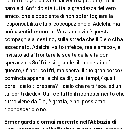
rio terreno,/ e balzato dal vento» (atto III). Nelle
parole di Anfrido sta tutta la grandezza del vero
amico, che è cosciente di non poter togliere la
responsabilità e la preoccupazione di Adelchi, ma
può «sentirla» con lui. Vera amicizia è questa
compagnia al destino, sulla strada che il Cielo ci ha
assegnato. Adelchi, «alto infelice, reale amico», è
invitato ad affrontare le scelte della vita con
speranza: «Soffri e sii grande: il tuo destino è
questo,/ finor: soffri, ma spera: il tuo gran corso/
comincia appena: e chi sa dir, quai tempi,/ quali
opre il cielo ti prepara? Il cielo che re ti fece, ed un
tal cor ti diede». Qui, c’è tutto il riconoscimento che
tutto viene da Dio, è grazia, e noi possiamo
riconoscerlo o no.
Ermengarda è ormai morente nell’Abbazia di