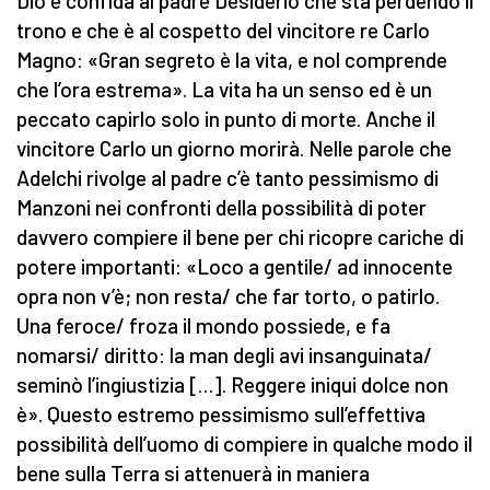
Dio e confida al padre Desiderio che sta perdendo il
trono e che è al cospetto del vincitore re Carlo
Magno: «Gran segreto è la vita, e nol comprende
che l’ora estrema». La vita ha un senso ed è un
peccato capirlo solo in punto di morte. Anche il
vincitore Carlo un giorno morirà. Nelle parole che
Adelchi rivolge al padre c’è tanto pessimismo di
Manzoni nei confronti della possibilità di poter
davvero compiere il bene per chi ricopre cariche di
potere importanti: «Loco a gentile/ ad innocente
opra non v’è; non resta/ che far torto, o patirlo.
Una feroce/ froza il mondo possiede, e fa
nomarsi/ diritto: la man degli avi insanguinata/
seminò l’ingiustizia […]. Reggere iniqui dolce non
è». Questo estremo pessimismo sull’effettiva
possibilità dell’uomo di compiere in qualche modo il
bene sulla Terra si attenuerà in maniera