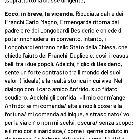
(soprattutto la classe dirigente).
Ecco, in breve, la vicenda
. Ripudiata dal re dei
Franchi Carlo Magno, Ermengarda ritorna dal
padre e re dei Longobardi Desiderio e chiede di
poter rinchiudersi in convento. Intanto, i
Longobardi entrano nello Stato della Chiesa, che
chiede l’aiuto dei Franchi. Duplice è, così, il casus
belli tra i due popoli. Adelchi, figlio di Desiderio,
sente un forte contrasto tra il mondo dei suoi
valori (l’ideale) e la realtà storica in cui vive. Nel
dialogo con il caro amico Anfrido, suo fidato
scudiero, Adelchi gli confida: «Il mio cor m’ange,
Anfrido: ei mi comanda/ alte e nobili cose; e la
fortuna/ mi comanda ad inique, e strascinato/ vo
per la via ch’io non mi scelsi, oscura/ senza scopo;
e il mio cor s’inaridisce,/ come il germe caduto in