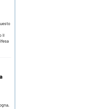
questo
 il
ifesa
la
logna,