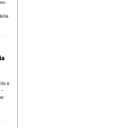
omo-
della
ia
ife è
 –
ne: