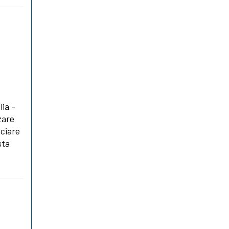
lia -
zare
nciare
sta