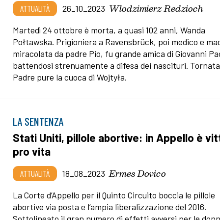
Wlodzimierz Redzioch
ATTUALITÀ
26_10_2023
Martedì 24 ottobre è morta, a quasi 102 anni, Wanda
Połtawska. Prigioniera a Ravensbrück, poi medico e ma
miracolata da padre Pio, fu grande amica di Giovanni Pao
battendosi strenuamente a difesa dei nascituri. Tornata
Padre pure la cuoca di Wojtyła.
LA SENTENZA
Stati Uniti, pillole abortive: in Appello è vit
pro vita
Ermes Dovico
ATTUALITÀ
18_08_2023
La Corte d’Appello per il Quinto Circuito boccia le pillole
abortive via posta e l’ampia liberalizzazione del 2016.
Sottolineato il gran numero di effetti avversi per le don