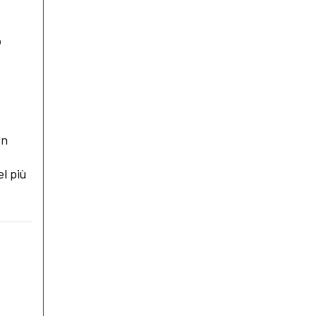
o
un
el più