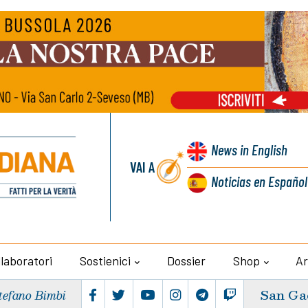
News
in English
VAI A
Noticias
en Español
llaboratori
Sostienici
Dossier
Shop
Ar
San Ga
tefano Bimbi