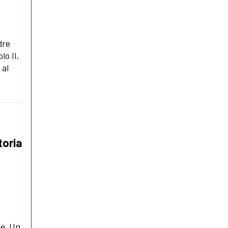
dre
lo II,
 al
toria
ne. Un