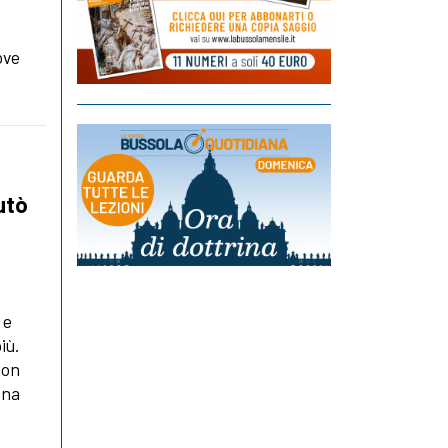
ove
utò
 e
iù.
non
ena