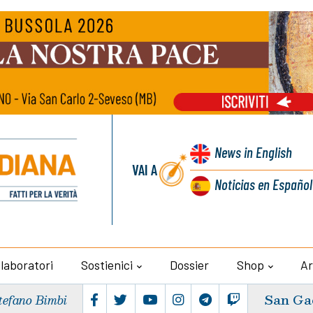
News
in English
VAI A
Noticias
en Español
llaboratori
Sostienici
Dossier
Shop
Ar
San Ga
tefano Bimbi