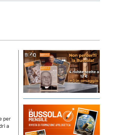
e per
dri a