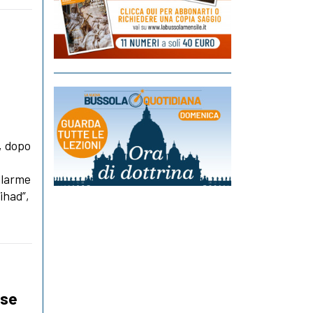
, dopo
allarme
ihad”,
ese