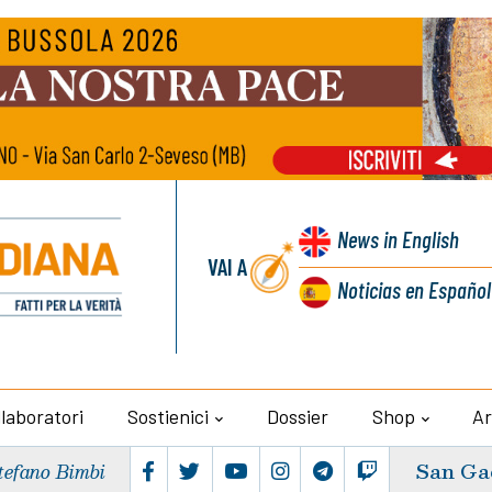
News
in English
VAI A
Noticias
en Español
llaboratori
Sostienici
Dossier
Shop
Ar
San Ga
tefano Bimbi