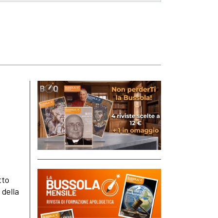
tto
 della