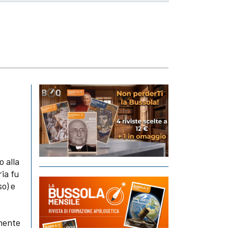
o alla
ria fu
so) e
è
lmente